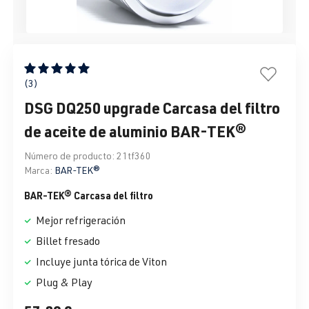
Calificación promedio de 5 de 5 estrellas
(3)
DSG DQ250 upgrade Carcasa del filtro
de aceite de aluminio BAR-TEK®
Número de producto:
21tf360
Marca:
BAR-TEK®
BAR-TEK® Carcasa del filtro
Mejor refrigeración
Billet fresado
Incluye junta tórica de Viton
Plug & Play