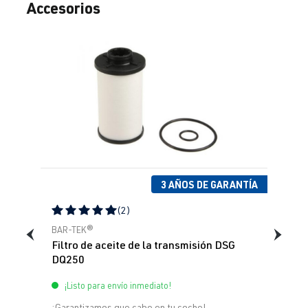
Accesorios
Omitir la galería de productos
3 AÑOS DE GARANTÍA
(2)
Calificación promedio de 5 de 5 estrellas
BAR-TEK®
Filtro de aceite de la transmisión DSG
DQ250
¡Listo para envío inmediato!
¡Garantizamos que cabe en tu coche!