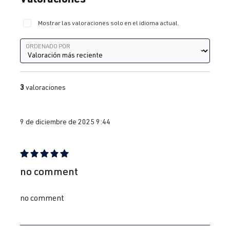
Mostrar las valoraciones solo en el idioma actual.
Ordenado por
ORDENADO POR
3
valoraciones
9 de diciembre de 2025 9:44
Reseña con calificación de 5 de 5 estrellas
no comment
no comment