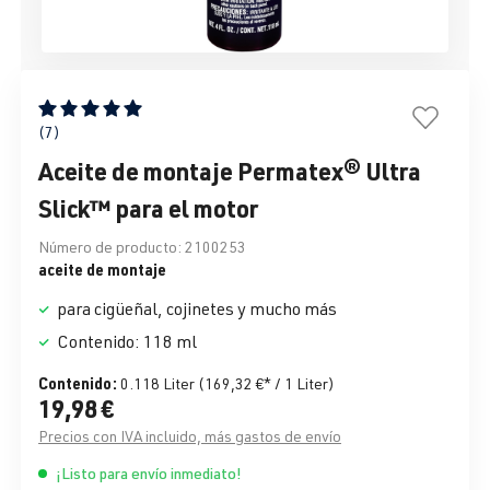
Calificación promedio de 5 de 5 estrellas
(7)
Aceite de montaje Permatex® Ultra
Slick™ para el motor
Número de producto:
2100253
aceite de montaje
para cigüeñal, cojinetes y mucho más
Contenido: 118 ml
Contenido:
0.118 Liter
(169,32 €* / 1 Liter)
19,98 €
Precios con IVA incluido, más gastos de envío
¡Listo para envío inmediato!