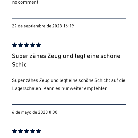
no comment
29 de septiembre de 2023 16:19
Reseña con calificación de 5 de 5 estrellas
Super zähes Zeug und legt eine schöne
Schic
Super zähes Zeug und legt eine schöne Schicht auf die
Lagerschalen. Kann es nur weiter empfehlen
6 de mayo de 2020 0:00