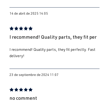
14 de abril de 2025 14:05
Reseña con calificación de 5 de 5 estrellas
I recommend! Quality parts, they fit per
I recommend! Quality parts, they fit perfectly. Fast
delivery!
23 de septiembre de 2024 11:07
Reseña con calificación de 5 de 5 estrellas
no comment