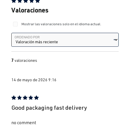
Calificación promedio de 5 de 5 estrellas
Valoraciones
Mostrar las valoraciones solo en el idioma actual.
Ordenado por
ORDENADO POR
7
valoraciones
14 de mayo de 2026 9:16
Reseña con calificación de 5 de 5 estrellas
Good packaging fast delivery
no comment