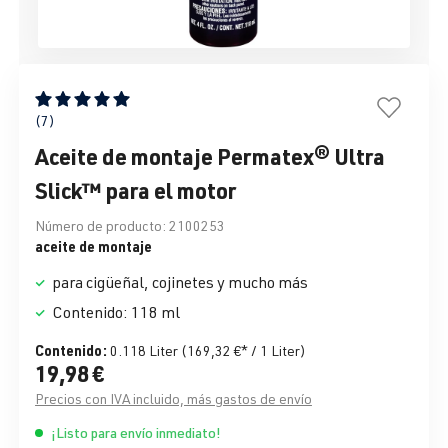
Calificación promedio de 5 de 5 estrellas
(7)
Aceite de montaje Permatex® Ultra
Slick™ para el motor
Número de producto:
2100253
aceite de montaje
para cigüeñal, cojinetes y mucho más
Contenido: 118 ml
Contenido:
0.118 Liter
(169,32 €* / 1 Liter)
19,98 €
Precios con IVA incluido, más gastos de envío
¡Listo para envío inmediato!