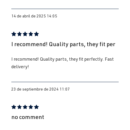
14 de abril de 2025 14:05
Reseña con calificación de 5 de 5 estrellas
I recommend! Quality parts, they fit per
I recommend! Quality parts, they fit perfectly. Fast
delivery!
23 de septiembre de 2024 11:07
Reseña con calificación de 5 de 5 estrellas
no comment