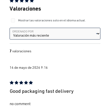
Calificación promedio de 5 de 5 estrellas
Valoraciones
Mostrar las valoraciones solo en el idioma actual.
Ordenado por
ORDENADO POR
7
valoraciones
14 de mayo de 2026 9:16
Reseña con calificación de 5 de 5 estrellas
Good packaging fast delivery
no comment