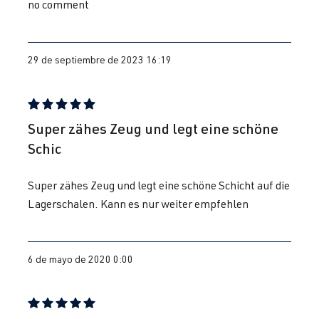
no comment
29 de septiembre de 2023 16:19
Reseña con calificación de 5 de 5 estrellas
Super zähes Zeug und legt eine schöne
Schic
Super zähes Zeug und legt eine schöne Schicht auf die
Lagerschalen. Kann es nur weiter empfehlen
6 de mayo de 2020 0:00