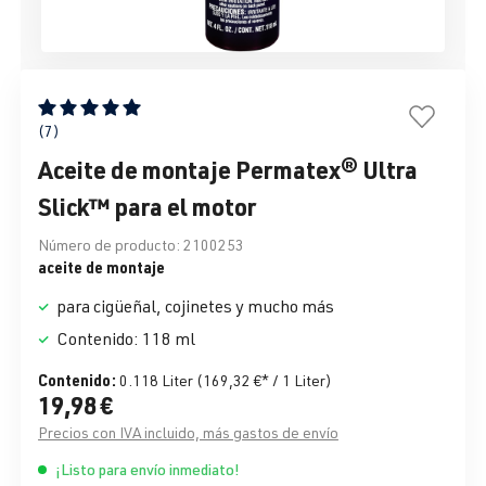
Calificación promedio de 5 de 5 estrellas
(7)
Aceite de montaje Permatex® Ultra
Slick™ para el motor
Número de producto:
2100253
aceite de montaje
para cigüeñal, cojinetes y mucho más
Contenido: 118 ml
Contenido:
0.118 Liter
(169,32 €* / 1 Liter)
19,98 €
Precios con IVA incluido, más gastos de envío
¡Listo para envío inmediato!