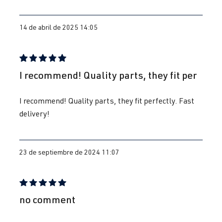
14 de abril de 2025 14:05
Reseña con calificación de 5 de 5 estrellas
I recommend! Quality parts, they fit per
I recommend! Quality parts, they fit perfectly. Fast
delivery!
23 de septiembre de 2024 11:07
Reseña con calificación de 5 de 5 estrellas
no comment