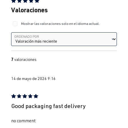
Calificación promedio de 5 de 5 estrellas
Valoraciones
Mostrar las valoraciones solo en el idioma actual.
Ordenado por
ORDENADO POR
7
valoraciones
14 de mayo de 2026 9:16
Reseña con calificación de 5 de 5 estrellas
Good packaging fast delivery
no comment