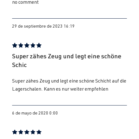
no comment
29 de septiembre de 2023 16:19
Reseña con calificación de 5 de 5 estrellas
Super zähes Zeug und legt eine schöne
Schic
Super zähes Zeug und legt eine schöne Schicht auf die
Lagerschalen. Kann es nur weiter empfehlen
6 de mayo de 2020 0:00