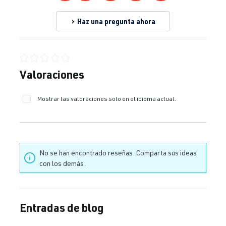
Haz una pregunta ahora
Calificación promedio de 0 de 5 estrellas
Valoraciones
Mostrar las valoraciones solo en el idioma actual.
No se han encontrado reseñas. Comparta sus ideas
con los demás.
Entradas de blog