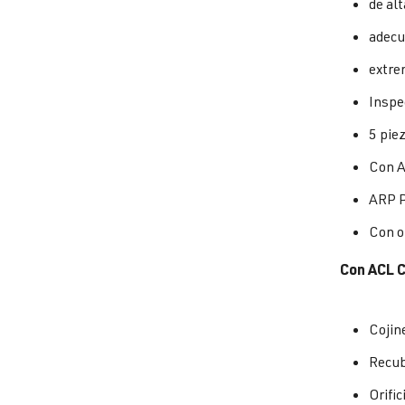
de alt
adecu
extre
Inspe
5 pie
Con A
ARP P
Con or
Con ACL Co
Cojin
Recub
Orific