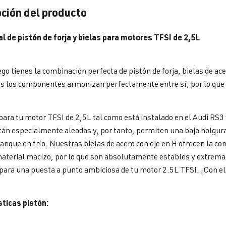
ción del producto
l de pistón de forja y bielas para motores TFSI de 2,5L
ego tienes la combinación perfecta de pistón de forja, bielas de ace
s los componentes armonizan perfectamente entre sí, por lo que y
ara tu motor TFSI de 2,5L tal como está instalado en el Audi RS3 y 
án especialmente aleadas y, por tanto, permiten una baja holgura
ranque en frío. Nuestras bielas de acero con eje en H ofrecen la c
material macizo, por lo que son absolutamente estables y extremad
para una puesta a punto ambiciosa de tu motor 2.5L TFSI. ¡Con e
sticas pistón: