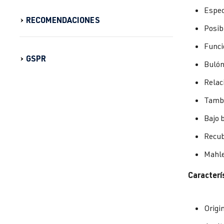
Espec
RECOMENDACIONES
Posibi
Funci
GSPR
Bulón
Relac
Tambi
Bajo 
Recub
Mahle
Caracterí
Origi