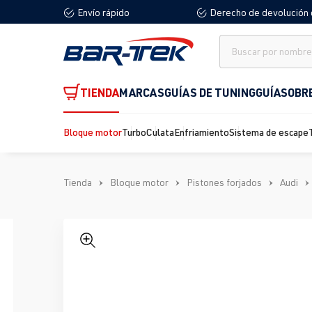
Envío rápido
Derecho de devolución 
 búsqueda
Saltar a la navegación principal
TIENDA
MARCAS
GUÍAS DE TUNING
GUÍA
SOBR
Bloque motor
Turbo
Culata
Enfriamiento
Sistema de escape
Tienda
Bloque motor
Pistones forjados
Audi
Omitir galería de imágenes