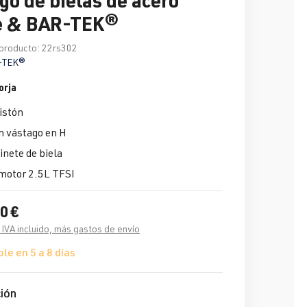
e & BAR-TEK®
producto:
22rs302
-TEK®
orja
istón
n vástago en H
nete de biela
motor 2.5L TFSI
0 €
 IVA incluido, más gastos de envío
le en 5 a 8 días
ión