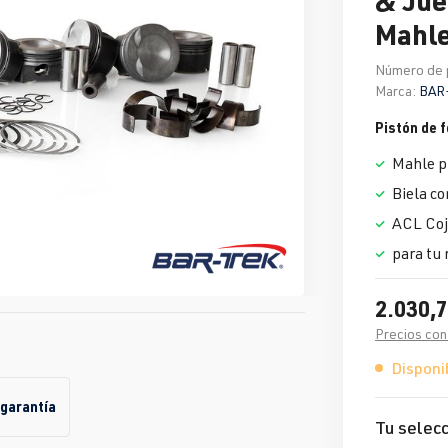
Mahl
Número de 
Marca:
BAR
Pistón de f
Mahle p
Biela co
ACL Coji
para tu 
2.030,7
Precios con
Disponib
 garantía
Tu selecc