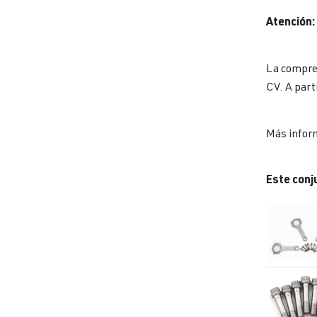
Atención:
La compres
CV. A part
Más inform
Este conj