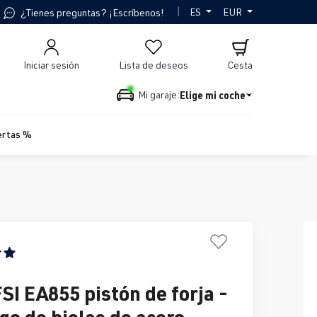
|
ES
EUR
¿Tienes preguntas? ¡Escríbenos!
Iniciar sesión
Lista de deseos
Cesta
Elige mi coche
Mi garaje:
ertas %
n promedio de 5 de 5 estrellas
FSI EA855 pistón de forja -
go de bielas de acero