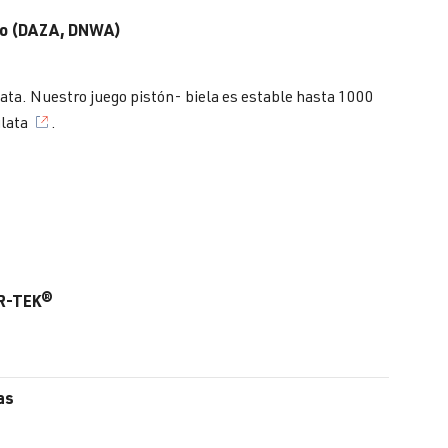
Evo (DAZA, DNWA)
lata. Nuestro juego pistón- biela es estable hasta 1000
lata
.
AR-TEK®
as