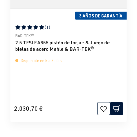
3 AÑOS DE GARANTÍA
(1)
Calificación promedio de 5 de 5 estrellas
BAR-TEK®
2.5 TFSI EA855 pistón de forja - & Juego de
bielas de acero Mahle & BAR-TEK®
Disponible en 5 a 8 días
2.030,70 €