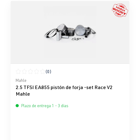
(0)
Calificación promedio de 0 de 5 estrellas
Mahle
2.5 TFSI EA855 pistón de forja -set Race V2
Mahle
Plazo de entrega 1 - 3 días