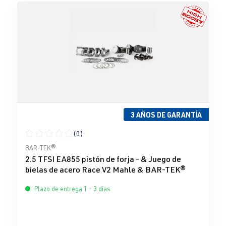
3 AÑOS DE GARANTÍA
(0)
Calificación promedio de 0 de 5 estrellas
BAR-TEK®
2.5 TFSI EA855 pistón de forja - & Juego de
bielas de acero Race V2 Mahle & BAR-TEK®
Plazo de entrega 1 - 3 días