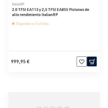
Calificación promedio de 0 de 5 estrellas
ItalianRP
2.0 TFSI EA113 y 2,5 TFSI EA855 Pistones de
alto rendimiento ItalianRP
Disponible en 5 a 8 días
999,95 €