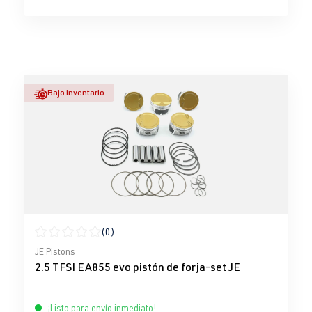
Bajo inventario
(0)
Calificación promedio de 0 de 5 estrellas
JE Pistons
2.5 TFSI EA855 evo pistón de forja-set JE
¡Listo para envío inmediato!