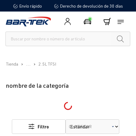
Envío rápido
Derecho de devolución de 30 días
enido principal
...
Tienda
2.5L TFSI
nombre de la categoría
Loading...
Filtro
CLASIFICAR