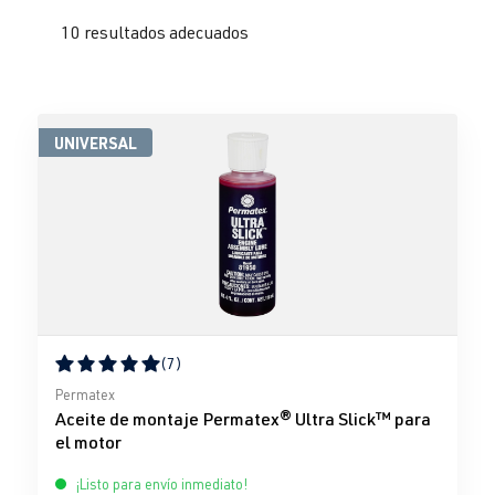
10 resultados adecuados
UNIVERSAL
(7)
Calificación promedio de 5 de 5 estrellas
Permatex
Aceite de montaje Permatex® Ultra Slick™ para
el motor
¡Listo para envío inmediato!