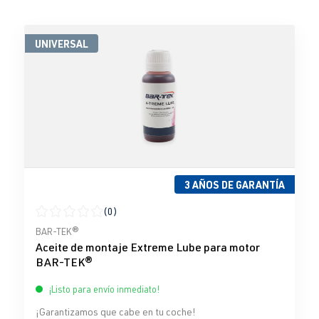
UNIVERSAL
3 AÑOS DE GARANTÍA
(0)
Calificación promedio de 0 de 5 estrellas
BAR-TEK®
Aceite de montaje Extreme Lube para motor
BAR-TEK®
¡Listo para envío inmediato!
¡Garantizamos que cabe en tu coche!