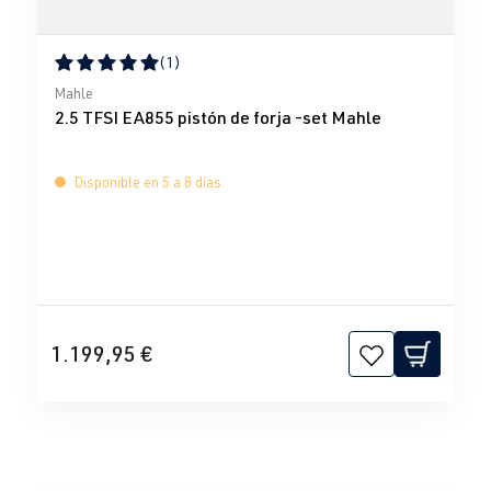
(1)
Calificación promedio de 5 de 5 estrellas
Mahle
2.5 TFSI EA855 pistón de forja -set Mahle
Disponible en 5 a 8 días
1.199,95 €