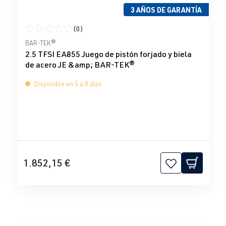
3 AÑOS DE GARANTÍA
(0)
Calificación promedio de 0 de 5 estrellas
BAR-TEK®
2.5 TFSI EA855 Juego de pistón forjado y biela
de acero JE &amp; BAR-TEK®
Disponible en 5 a 8 días
1.852,15 €