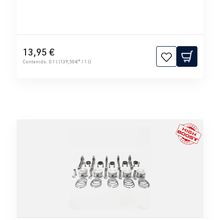
13,95 €
Contenido:
0.1 l
(139,50 €* / 1 l)