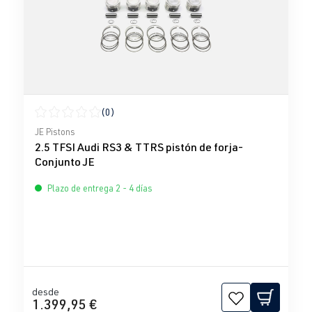
(0)
Calificación promedio de 0 de 5 estrellas
JE Pistons
2.5 TFSI Audi RS3 & TTRS pistón de forja-
Conjunto JE
Plazo de entrega 2 - 4 días
desde
1.399,95 €