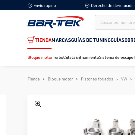
Envío rápido
Derecho de devolución 
 búsqueda
Saltar a la navegación principal
TIENDA
MARCAS
GUÍAS DE TUNING
GUÍA
SOBR
Bloque motor
Turbo
Culata
Enfriamiento
Sistema de escape
Tienda
Bloque motor
Pistones forjados
VW
Omitir galería de imágenes