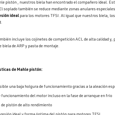
le pistón , nuestros biela han encontrado el compañero ideal. Es
El soplado también se reduce mediante zonas anulares especiales.
sión ideal
para los motores TFSI. Al igual que nuestros biela, lo
d.
ambién incluye los cojinetes de competición ACL de alta calidad y, 
de biela de ARP y pasta de montaje.
sticas de Mahle pistón:
sible una baja holgura de funcionamiento gracias a la aleación esp
 funcionamiento del motor incluso en la fase de arranque en frío
 de pistón de alto rendimiento
esión ideal y forma óptima del pistón para motores TFSI