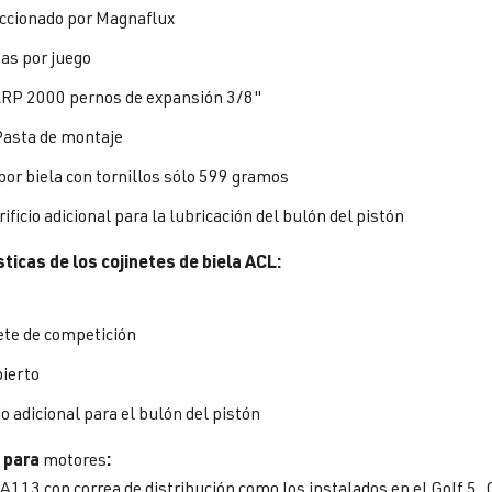
ccionado por Magnaflux
zas por juego
RP 2000 pernos de expansión 3/8"
asta de montaje
por biela con tornillos sólo 599 gramos
ificio adicional para la lubricación del bulón del pistón
ticas de los cojinetes de biela ACL:
ete de competición
ierto
io adicional para el bulón del pistón
 para
:
motores
A113 con correa de distribución como los instalados en el Golf 5, 