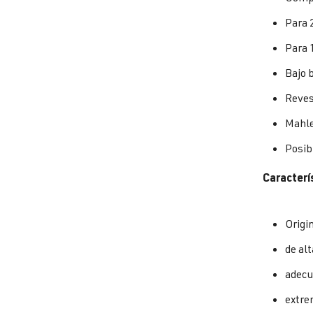
Para 
Para 
Bajo 
Revest
Mahle
Posib
Caracterí
Origi
de alt
adecu
extre