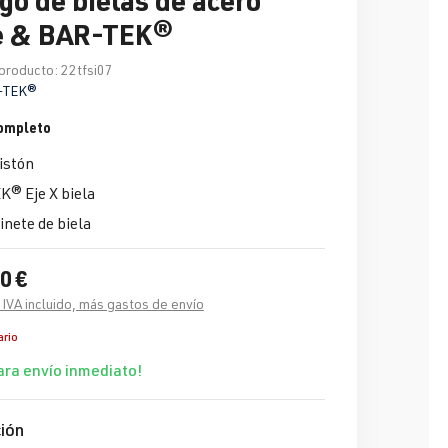
e & BAR-TEK®
producto:
22tfsi07
-TEK®
ompleto
istón
® Eje X biela
nete de biela
0 €
 IVA incluido, más gastos de envío
ario
ara envío inmediato!
ión