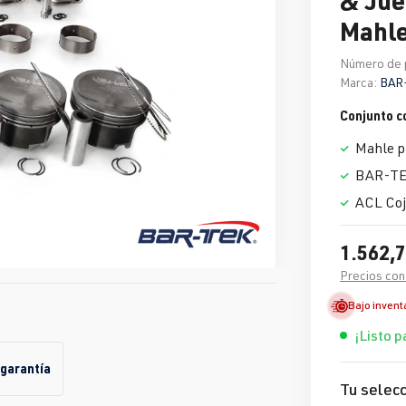
Mahl
Número de 
Marca:
BAR
Conjunto c
Mahle p
BAR-TEK
ACL Coji
1.562,7
Precios con
Bajo invent
¡Listo p
 garantía
Tu selecc