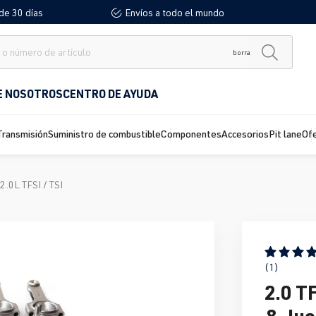
de 30 días
Envíos a todo el mundo
borra
E NOSOTROS
CENTRO DE AYUDA
Transmisión
Suministro de combustible
Componentes
Accesorios
Pit lane
Of
2.0L TFSI / TSI
Calificació
(1)
2.0 T
& Jue