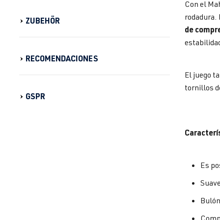
Con el Mah
rodadura. 
ZUBEHÖR
de compre
estabilida
RECOMENDACIONES
El juego t
tornillos 
GSPR
Caracterí
Es po
Suave
Bulón
Compr