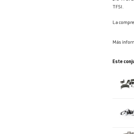
TFSI.
La compres
Más inform
Este conj