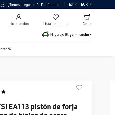
|
ES
EUR
¿Tienes preguntas? ¡Escríbenos!
Iniciar sesión
Lista de deseos
Cesta
Elige mi coche
Mi garaje:
ertas %
n promedio de 5 de 5 estrellas
FSI EA113 pistón de forja
go de bielas de acero