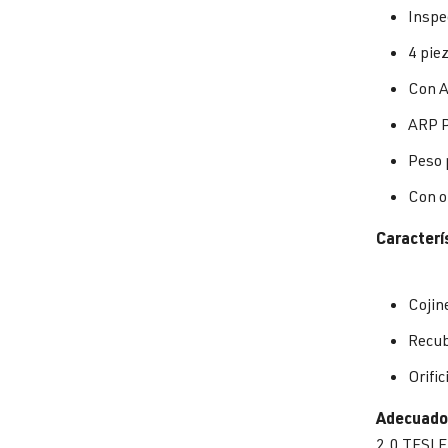
Inspe
4 pie
Con A
ARP P
Peso 
Con or
Caracterís
Cojin
Recub
Orific
Adecuado
2.0 TFSI E