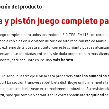
ción del producto
a y pistón juego completo pa
ego completo para todos los motores 2.0 TFSI EA113 con correas d
tencia con ejes en X y pistón de forja de alto rendimiento de Mahle
o extremo de la puesta a punto, con este conjunto puedes alcanza
diver
ectamente adaptadas entre sí y sin duda proporcionan más
más barato
mente, este conjunto es incluso
.
para los aumentos 
su diseño, nuestro eje X biela está preparado
quí! La sección transversal del biela distribuye uniformemente la ca
que nuestros biela sean extremadamente robustos. Su resistencia 
nto
seguridad
, sino que también garantizan la correspondiente
del