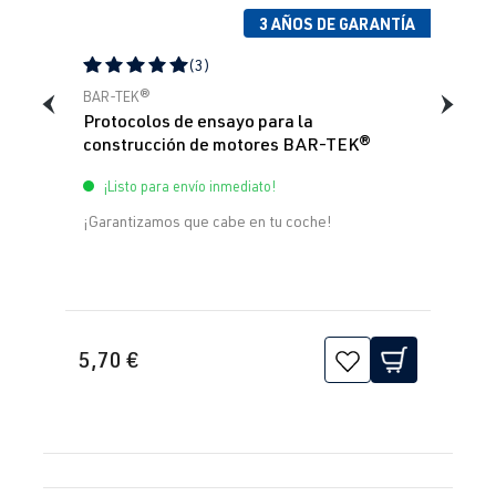
3 AÑOS DE GARANTÍA
(3)
Calificación promedio de 5 de 5 estrellas
BAR-TEK®
Protocolos de ensayo para la
construcción de motores BAR-TEK®
¡Listo para envío inmediato!
¡Garantizamos que cabe en tu coche!
5,70 €