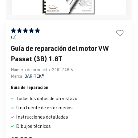
Calificación promedio de 5 de 5 estrellas
(3)
Guía de reparación del motor VW
Passat (3B) 1.8T
Número de producto:
2100748.8
Marca:
BAR-TEK®
Guía de reparación
Todos los datos de un vistazo
Una fuente de error menos
Instrucciones detalladas
Dibujos técnicos