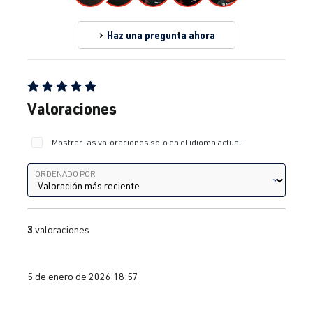
Haz una pregunta ahora
Calificación promedio de 5 de 5 estrellas
Valoraciones
Mostrar las valoraciones solo en el idioma actual.
Ordenado por
ORDENADO POR
3
valoraciones
5 de enero de 2026 18:57