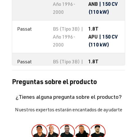
ANB
| 150 CV
Año 1996-
(110 kW)
2000
1.8T
Passat
B5 (Tipo 3B) |
APU
| 150 CV
Año 1996-
(110 kW)
2000
1.8T
Passat
B5 (Tipo 3B) |
ATW
| 150 CV
Año 1996-
(110 kW)
2000
Preguntas sobre el producto
¿Tienes alguna pregunta sobre el producto?
Nuestros expertos estarán encantados de ayudarte