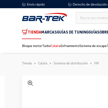
Envío rápido
Derecho de devolución 
 búsqueda
Saltar a la navegación principal
TIENDA
MARCAS
GUÍAS DE TUNING
GUÍA
SOBR
Bloque motor
Turbo
Culata
Enfriamiento
Sistema de escape
Tienda
Culata
Sistema de distribución
VW
Omitir galería de imágenes