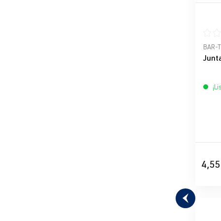
Calif
BAR-
Junt
¡Li
4,55