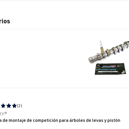
rios
lería de productos
(2)
icación promedio de 5 de 5 estrellas
TEK®
a de montaje de competición para árboles de levas y pistón