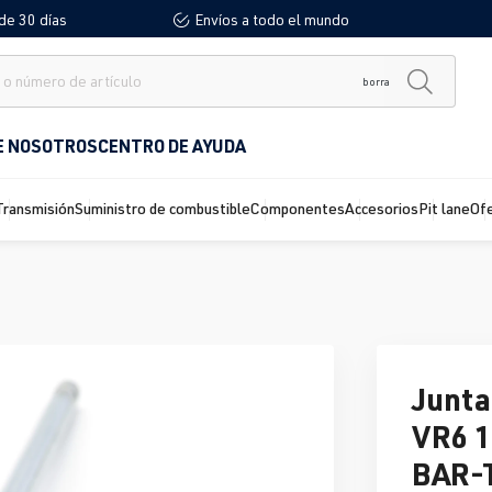
de 30 días
Envíos a todo el mundo
borra
E NOSOTROS
CENTRO DE AYUDA
Transmisión
Suministro de combustible
Componentes
Accesorios
Pit lane
Of
Junta
VR6 1
BAR-