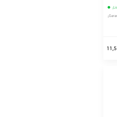
¡Li
¡Gara
11,5