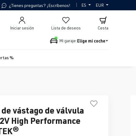
|
ES
EUR
¿Tienes preguntas? ¡Escríbenos!
Iniciar sesión
Lista de deseos
Cesta
Elige mi coche
Mi garaje:
ertas %
 de vástago de válvula
2V High Performance
TEK®