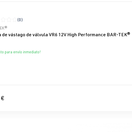
(0)
icación promedio de 0 de 5 estrellas
TEK®
a de vástago de válvula VR6 12V High Performance BAR-TEK®
sto para envío inmediato!
 €