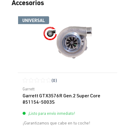
Accesorios
Omitir la galería de productos
UNIVERSAL
(0)
Calificación promedio de 0 de 5 estrellas
Garrett
Garrett GTX3576R Gen.2 Super Core
851154-5003S
¡Listo para envío inmediato!
¡Garantizamos que cabe en tu coche!