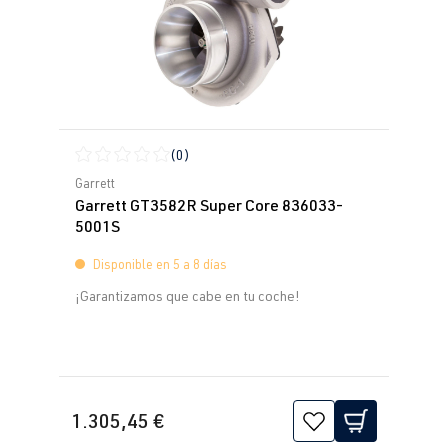
(0)
Calificación promedio de 0 de 5 estrellas
Garrett
Garrett GT3582R Super Core 836033-
5001S
Disponible en 5 a 8 días
¡Garantizamos que cabe en tu coche!
1.305,45 €