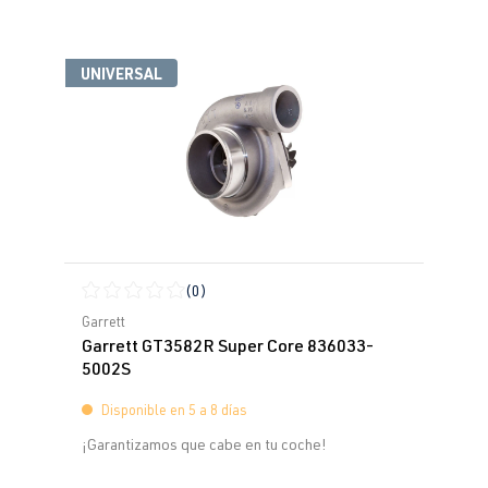
UNIVERSAL
(0)
Calificación promedio de 0 de 5 estrellas
Garrett
Garrett GT3582R Super Core 836033-
5002S
Disponible en 5 a 8 días
¡Garantizamos que cabe en tu coche!