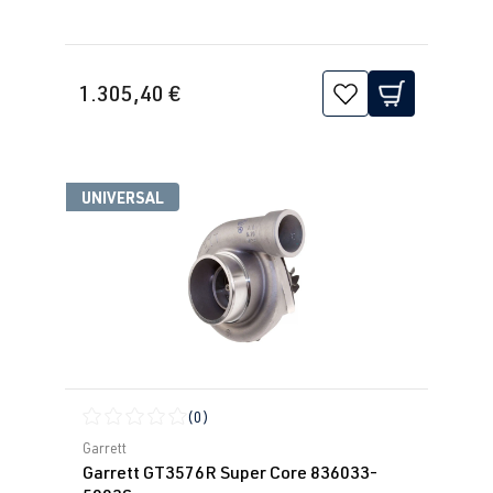
1.305,40 €
UNIVERSAL
(0)
Calificación promedio de 0 de 5 estrellas
Garrett
Garrett GT3576R Super Core 836033-