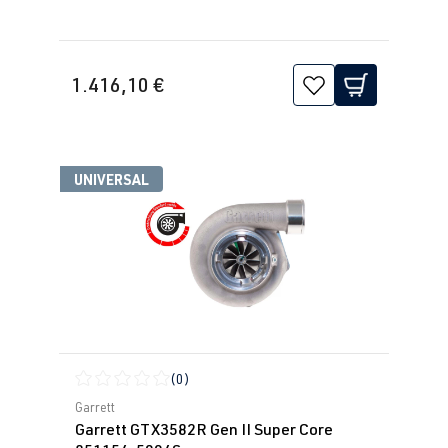
1.416,10 €
UNIVERSAL
(0)
Calificación promedio de 0 de 5 estrellas
Garrett
Garrett GTX3582R Gen II Super Core