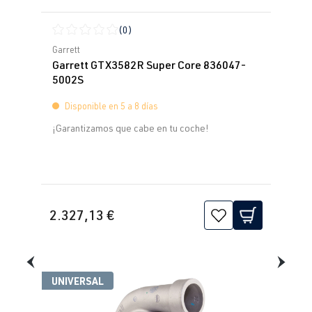
(0)
Calificación promedio de 0 de 5 estrellas
Garrett
Garrett GTX3582R Super Core 836047-
5002S
Disponible en 5 a 8 días
¡Garantizamos que cabe en tu coche!
2.327,13 €
UNIVERSAL