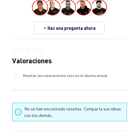
Haz una pregunta ahora
Calificación promedio de 0 de 5 estrellas
Valoraciones
Mostrar las valoraciones solo en el idioma actual.
No se han encontrado reseñas. Comparta sus ideas
con los demás.