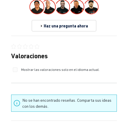
Haz una pregunta ahora
Calificación promedio de 0 de 5 estrellas
Valoraciones
Mostrar las valoraciones solo en el idioma actual.
No se han encontrado reseñas. Comparta sus ideas
con los demás.