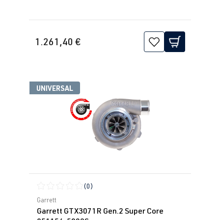
1.261,40 €
UNIVERSAL
(0)
Calificación promedio de 0 de 5 estrellas
Garrett
Garrett GTX3071R Gen.2 Super Core