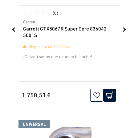
(0)
Calificación promedio de 0 de 5 estrellas
Garrett
Garrett GTX3067R Super Core 836042-
5001S
Disponible en 5 a 8 días
¡Garantizamos que cabe en tu coche!
1.758,51 €
UNIVERSAL