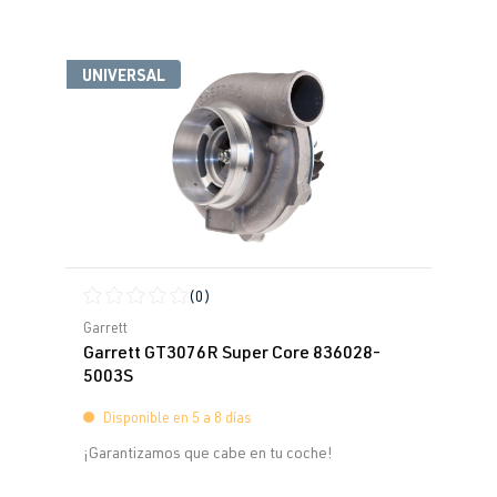
UNIVERSAL
(0)
Calificación promedio de 0 de 5 estrellas
Garrett
Garrett GT3076R Super Core 836028-
5003S
Disponible en 5 a 8 días
¡Garantizamos que cabe en tu coche!