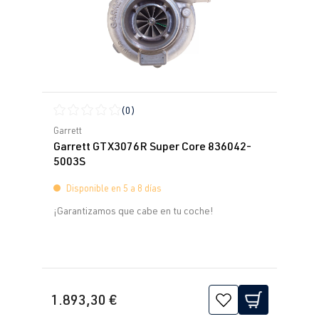
(0)
Calificación promedio de 0 de 5 estrellas
Garrett
Garrett GTX3076R Super Core 836042-
5003S
Disponible en 5 a 8 días
¡Garantizamos que cabe en tu coche!
1.893,30 €