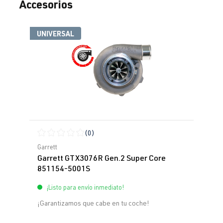
Accesorios
Omitir la galería de productos
UNIVERSAL
(0)
Calificación promedio de 0 de 5 estrellas
Garrett
Garrett GTX3076R Gen.2 Super Core
851154-5001S
¡Listo para envío inmediato!
¡Garantizamos que cabe en tu coche!