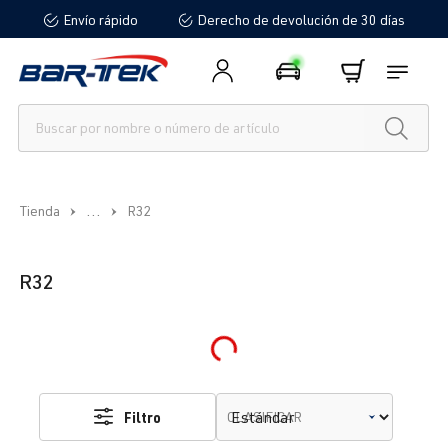
Envío rápido
Derecho de devolución de 30 días
enido principal
...
Tienda
R32
R32
Loading...
Filtro
CLASIFICAR