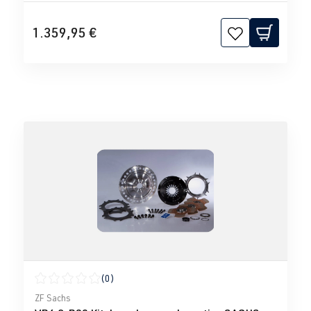
1.359,95 €
(0)
Calificación promedio de 0 de 5 estrellas
ZF Sachs