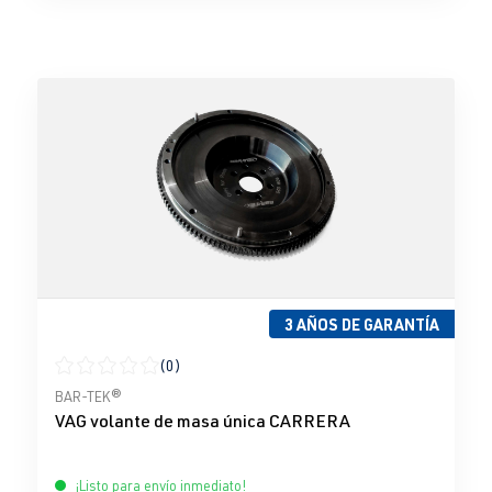
3 AÑOS DE GARANTÍA
(0)
Calificación promedio de 0 de 5 estrellas
BAR-TEK®
VAG volante de masa única CARRERA
¡Listo para envío inmediato!