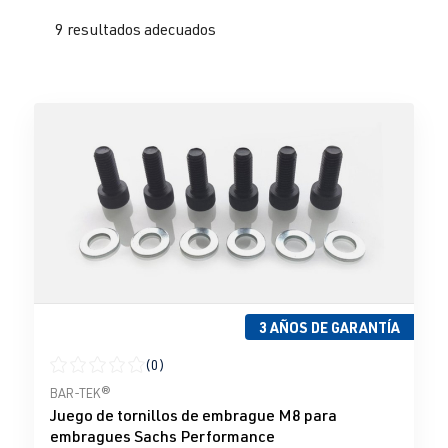
9 resultados adecuados
3 AÑOS DE GARANTÍA
(0)
Calificación promedio de 0 de 5 estrellas
BAR-TEK®
Juego de tornillos de embrague M8 para
embragues Sachs Performance