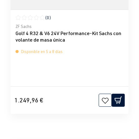
(0)
Calificación promedio de 0 de 5 estrellas
ZF Sachs
Golf 4 R32 & V6 24V Performance-Kit Sachs con
volante de masa única
Disponible en 5 a 8 días
1.249,96 €