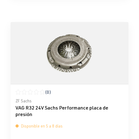
(0)
Calificación promedio de 0 de 5 estrellas
ZF Sachs
VAG R32 24V Sachs Performance placa de
presión
Disponible en 5 a 8 días