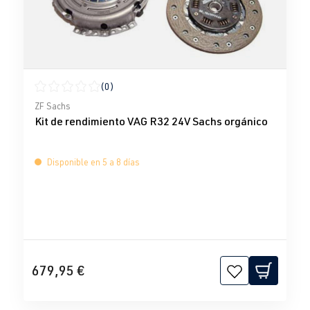
(0)
Calificación promedio de 0 de 5 estrellas
ZF Sachs
Kit de rendimiento VAG R32 24V Sachs orgánico
Disponible en 5 a 8 días
679,95 €