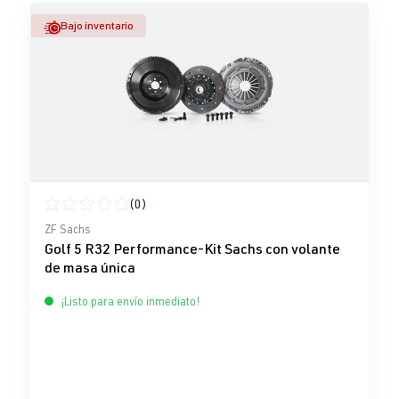
Bajo inventario
(0)
Calificación promedio de 0 de 5 estrellas
ZF Sachs
Golf 5 R32 Performance-Kit Sachs con volante
de masa única
¡Listo para envío inmediato!