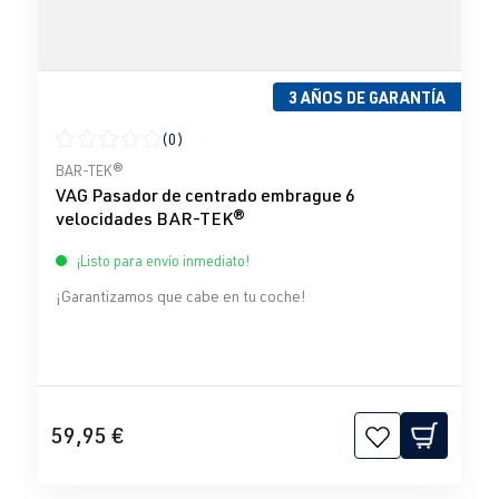
3 AÑOS DE GARANTÍA
(0)
Calificación promedio de 0 de 5 estrellas
BAR-TEK®
VAG Pasador de centrado embrague 6
velocidades BAR-TEK®
¡Listo para envío inmediato!
¡Garantizamos que cabe en tu coche!
59,95 €