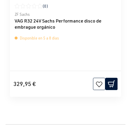
(0)
Calificación promedio de 0 de 5 estrellas
ZF Sachs
VAG R32 24V Sachs Performance disco de
embrague orgánico
Disponible en 5 a 8 días
329,95 €