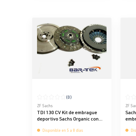
(0)
Calificación promedio de 0 de 5 estrellas
Calif
ZF Sachs
ZF Sa
TDI 130 CV Kit de embrague
Sach
deportivo Sachs Organic con
embr
volante de masa única
Disponible en 5 a 8 días
Dis