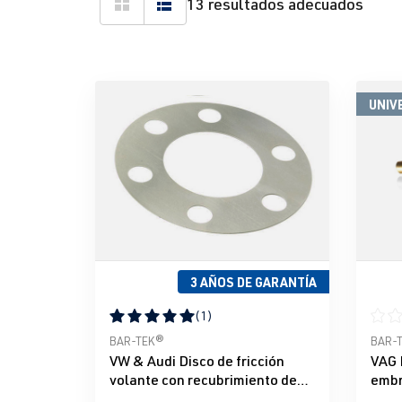
13 resultados adecuados
UNIV
3 AÑOS DE GARANTÍA
(1)
Calificación promedio de 5 de 5 estrellas
Calif
BAR-TEK®
BAR-
VW & Audi Disco de fricción
VAG 
volante con recubrimiento de
embr
diamante
TEK