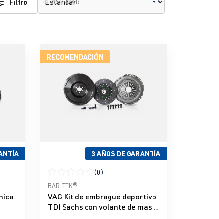
Filtro
CLASIFICAR
RECOMENDACIÓN
ANTÍA
3 AÑOS DE GARANTÍA
(0)
e 5 estrellas
Calificación promedio de 0 de 5 estrellas
BAR-TEK®
nica
VAG Kit de embrague deportivo
TDI Sachs con volante de masa
única