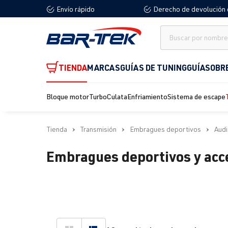
Envío rápido
Derecho de devolución 
 búsqueda
Saltar a la navegación principal
TIENDA
MARCAS
GUÍAS DE TUNING
GUÍA
SOBR
Bloque motor
Turbo
Culata
Enfriamiento
Sistema de escape
Tienda
Transmisión
Embragues deportivos
Audi
Embragues deportivos y acce