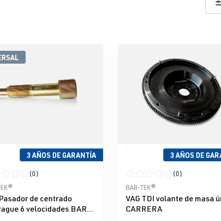
ERSAL
3 AÑOS DE GARANTÍA
3 AÑOS DE GAR
(0)
(0)
icación promedio de 0 de 5 estrellas
Calificación promedio de 0 d
TEK®
BAR-TEK®
Pasador de centrado
VAG TDI volante de masa ú
ague 6 velocidades BAR-
CARRERA
®