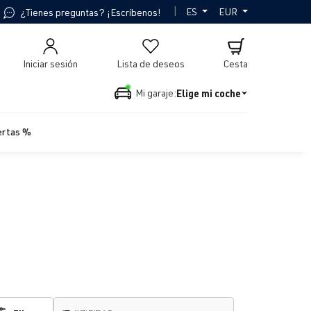
|
ES
EUR
¿Tienes preguntas? ¡Escríbenos!
Iniciar sesión
Lista de deseos
Cesta
Elige mi coche
Mi garaje:
ertas %