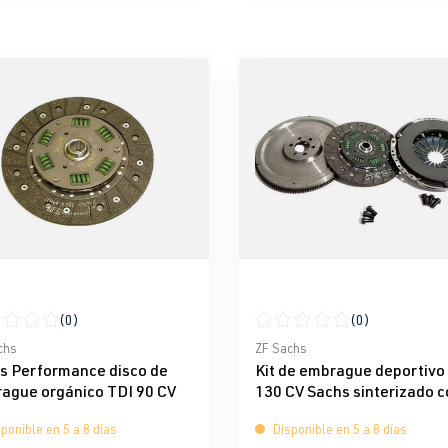
(0)
(0)
icación promedio de 0 de 5 estrellas
Calificación promedio de 0 d
chs
ZF Sachs
s Performance disco de
Kit de embrague deportivo
ague orgánico TDI 90 CV
130 CV Sachs sinterizado 
volante de masa única
ponible en 5 a 8 días
Disponible en 5 a 8 días