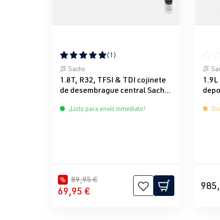
(1)
Calificación promedio de 5 de 5 estrellas
Calif
ZF Sachs
ZF Sa
1.8T, R32, TFSI & TDI cojinete
1.9L
de desembrague central Sachs
depo
Race
DMF
¡Listo para envío inmediato!
Dis
89,95 €
%
985,
69,95 €