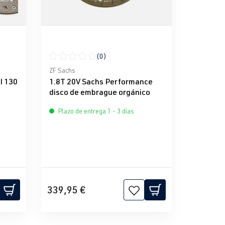
(0)
e 5 estrellas
Calificación promedio de 0 de 5 estrellas
ZF Sachs
I 130
1.8T 20V Sachs Performance
disco de embrague orgánico
Plazo de entrega 1 - 3 días
339,95 €