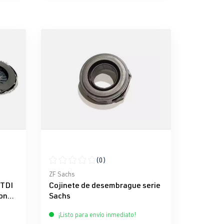
(0)
e 5 estrellas
Calificación promedio de 0 de 5 estrellas
ZF Sachs
 TDI
Cojinete de desembrague serie
con
Sachs
¡Listo para envío inmediato!