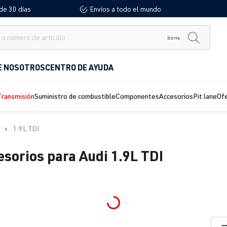
de 30 días
Envíos a todo el mundo
borra
E NOSOTROS
CENTRO DE AYUDA
Transmisión
Suministro de combustible
Componentes
Accesorios
Pit lane
Of
1.9L TDI
sorios para Audi 1.9L TDI
Loading...