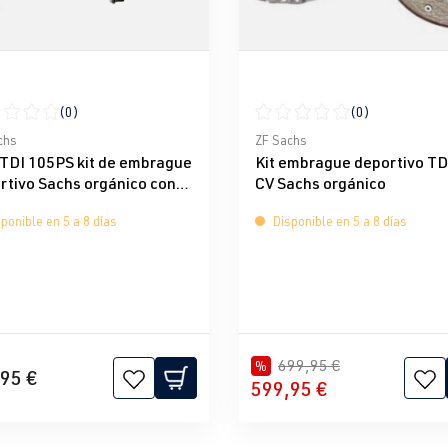
(0)
(0)
icación promedio de 0 de 5 estrellas
Calificación promedio de 0 d
chs
ZF Sachs
 TDI 105PS kit de embrague
Kit embrague deportivo TD
rtivo Sachs orgánico con
CV Sachs orgánico
ponible en 5 a 8 días
Disponible en 5 a 8 días
699,95 €
%
95 €
599,95 €