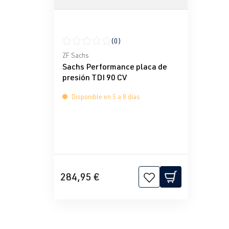
(0)
Calificación promedio de 0 de 5 estrellas
ZF Sachs
Sachs Performance placa de
presión TDI 90 CV
Disponible en 5 a 8 días
284,95 €