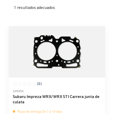
1 resultados adecuados
(0)
Calificación promedio de 0 de 5 estrellas
cometic
Subaru Impreza WRX/WRX STI Carrera junta de
culata
Plazo de entrega De 7 a 10 días