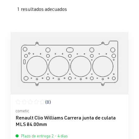
1 resultados adecuados
(0)
Calificación promedio de 0 de 5 estrellas
cometic
Renault Clio Williams Carrera junta de culata
MLS 84.00mm
Plazo de entrega 2 - 4 días