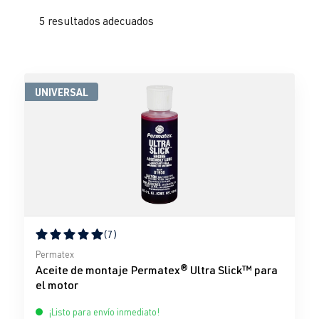
5 resultados adecuados
UNIVERSAL
(7)
Calificación promedio de 5 de 5 estrellas
Permatex
Aceite de montaje Permatex® Ultra Slick™ para
el motor
¡Listo para envío inmediato!