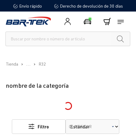
Envío rápido
Derecho de devolución de 30 días
enido principal
...
Tienda
R32
nombre de la categoría
Loading...
Filtro
CLASIFICAR