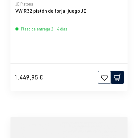
Calificación promedio de 0 de 5 estrellas
JE Pistons
VW R32 pistón de forja-juego JE
Plazo de entrega 2 - 4 días
1.449,95 €