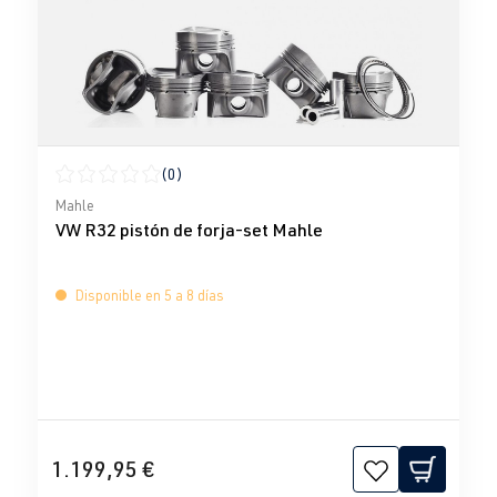
(0)
Calificación promedio de 0 de 5 estrellas
Mahle
VW R32 pistón de forja-set Mahle
Disponible en 5 a 8 días
1.199,95 €