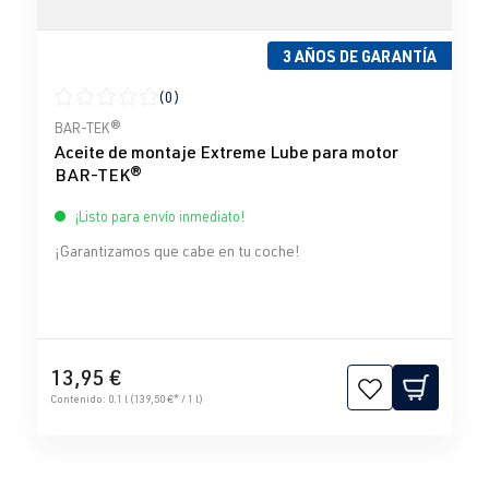
3 AÑOS DE GARANTÍA
(0)
Calificación promedio de 0 de 5 estrellas
BAR-TEK®
Aceite de montaje Extreme Lube para motor
BAR-TEK®
¡Listo para envío inmediato!
¡Garantizamos que cabe en tu coche!
13,95 €
Contenido:
0.1 l
(139,50 €* / 1 l)