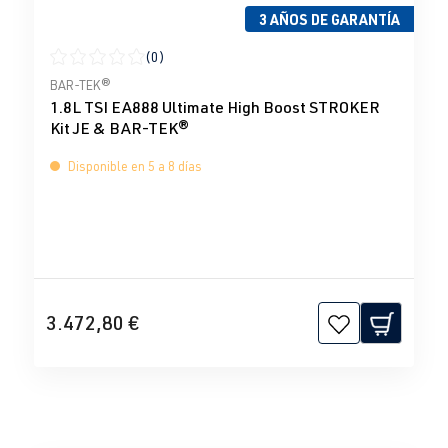
3 AÑOS DE GARANTÍA
(0)
Calificación promedio de 0 de 5 estrellas
BAR-TEK®
1.8L TSI EA888 Ultimate High Boost STROKER
Kit JE & BAR-TEK®
Disponible en 5 a 8 días
3.472,80 €