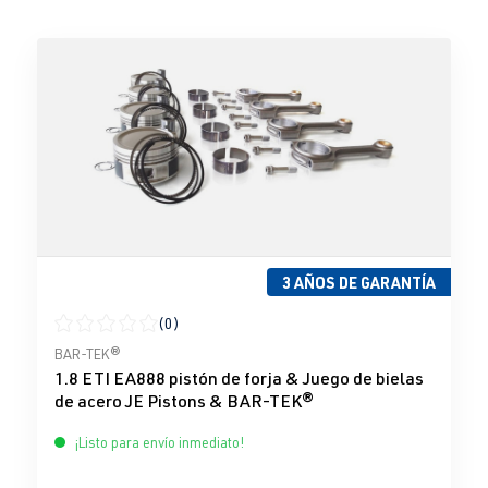
3 AÑOS DE GARANTÍA
(0)
Calificación promedio de 0 de 5 estrellas
BAR-TEK®
1.8 ETI EA888 pistón de forja & Juego de bielas
de acero JE Pistons & BAR-TEK®
¡Listo para envío inmediato!