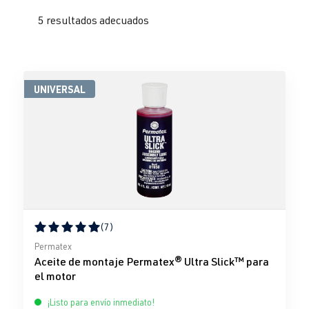
5 resultados adecuados
UNIVERSAL
(7)
Calificación promedio de 5 de 5 estrellas
Permatex
Aceite de montaje Permatex® Ultra Slick™ para
el motor
¡Listo para envío inmediato!