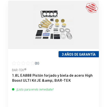
3 AÑOS DE GARANTÍA
(0)
Calificación promedio de 0 de 5 estrellas
BAR-TEK®
1.8L EA888 Pistón forjado y biela de acero High
Boost ULTI Kit JE &amp; BAR-TEK
¡Listo para envío inmediato!