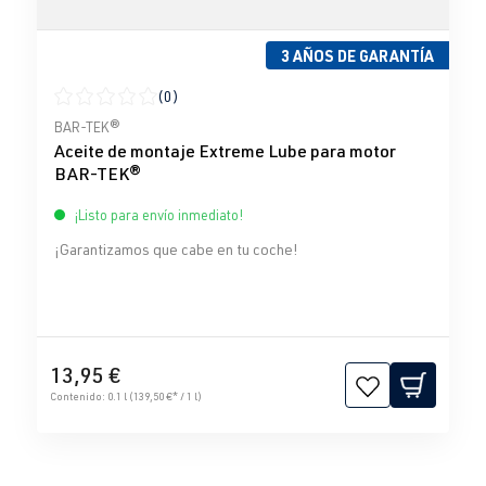
3 AÑOS DE GARANTÍA
(0)
Calificación promedio de 0 de 5 estrellas
BAR-TEK®
Aceite de montaje Extreme Lube para motor
BAR-TEK®
¡Listo para envío inmediato!
¡Garantizamos que cabe en tu coche!
13,95 €
Contenido:
0.1 l
(139,50 €* / 1 l)