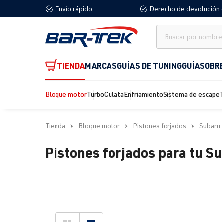
Envío rápido
Derecho de devolución 
 búsqueda
Saltar a la navegación principal
TIENDA
MARCAS
GUÍAS DE TUNING
GUÍA
SOBR
Bloque motor
Turbo
Culata
Enfriamiento
Sistema de escape
Tienda
Bloque motor
Pistones forjados
Subaru
Pistones forjados para tu S