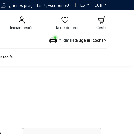
|
ES
EUR
¿Tienes preguntas? ¡Escríbenos!
Iniciar sesión
Lista de deseos
Cesta
Elige mi coche
Mi garaje:
ertas %