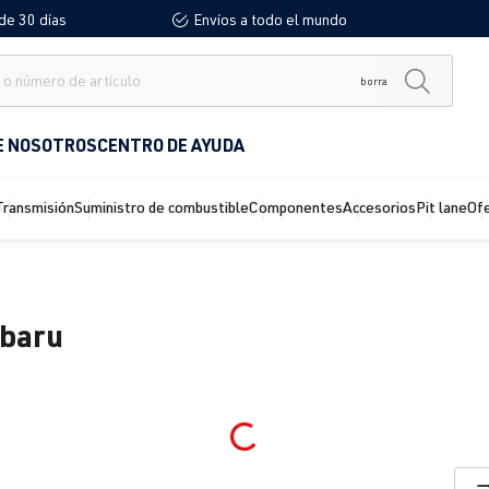
de 30 días
Envíos a todo el mundo
borra
E NOSOTROS
CENTRO DE AYUDA
Transmisión
Suministro de combustible
Componentes
Accesorios
Pit lane
Of
ubaru
Loading...