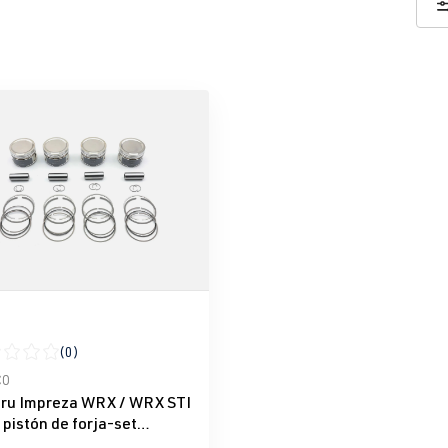
(0)
icación promedio de 0 de 5 estrellas
CO
ru Impreza WRX / WRX STI
 pistón de forja-set
ECO