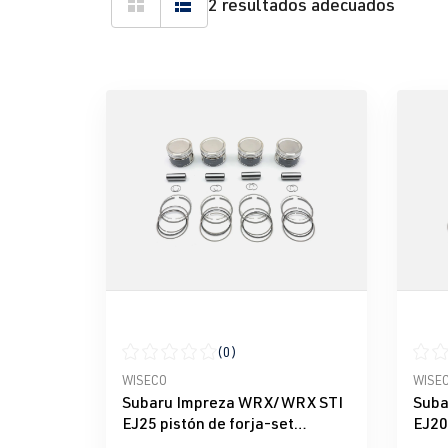
2 resultados adecuados
(0)
Calificación promedio de 0 de 5 estrellas
Calif
WISECO
WISE
Subaru Impreza WRX/WRX STI
Suba
EJ25 pistón de forja-set
EJ20
WISECO
WIS