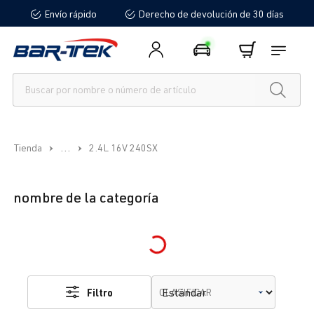
Envío rápido
Derecho de devolución de 30 días
enido principal
...
Tienda
2.4L 16V 240SX
nombre de la categoría
Loading...
Filtro
CLASIFICAR