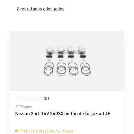
2 resultados adecuados
(0)
Calificación promedio de 0 de 5 estrellas
JE Pistons
Nissan 2.4L 16V 240SX pistón de forja-set JE
Plazo de entrega De 7 a 10 días