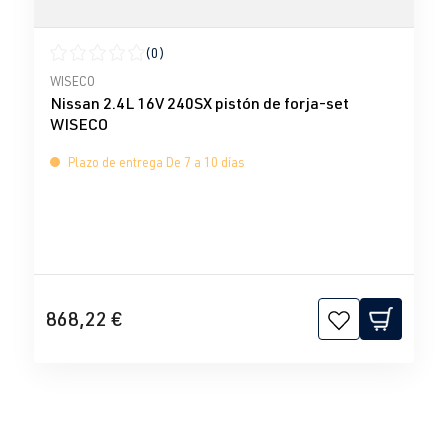
(0)
Calificación promedio de 0 de 5 estrellas
WISECO
Nissan 2.4L 16V 240SX pistón de forja-set
WISECO
Plazo de entrega De 7 a 10 días
868,22 €