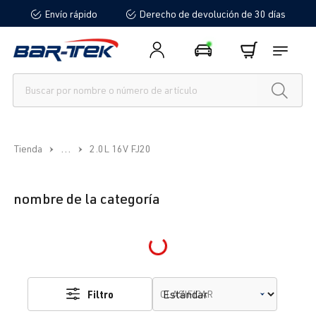
Envío rápido
Derecho de devolución de 30 días
enido principal
...
Tienda
2.0L 16V FJ20
nombre de la categoría
Loading...
Filtro
CLASIFICAR