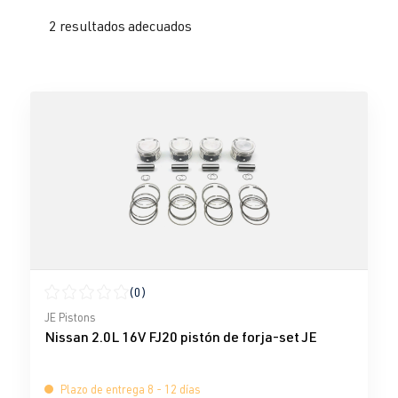
2 resultados adecuados
(0)
Calificación promedio de 0 de 5 estrellas
JE Pistons
Nissan 2.0L 16V FJ20 pistón de forja-set JE
Plazo de entrega 8 - 12 días