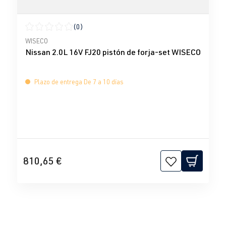
(0)
Calificación promedio de 0 de 5 estrellas
WISECO
Nissan 2.0L 16V FJ20 pistón de forja-set WISECO
Plazo de entrega De 7 a 10 días
810,65 €