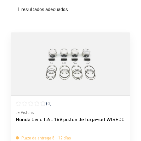
1 resultados adecuados
(0)
Calificación promedio de 0 de 5 estrellas
JE Pistons
Honda Civic 1.6L 16V pistón de forja-set WISECO
Plazo de entrega 8 - 12 días