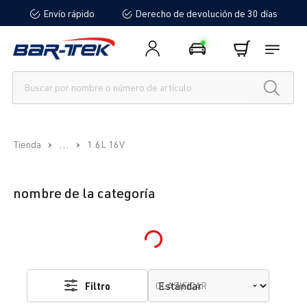
Envío rápido
Derecho de devolución de 30 días
enido principal
...
Tienda
1.6L 16V
nombre de la categoría
Loading...
Filtro
CLASIFICAR