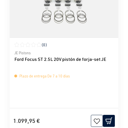
(0)
Calificación promedio de 0 de 5 estrellas
JE Pistons
Ford Focus ST 2.5L 20V pistón de forja-set JE
Plazo de entrega De 7 a 10 días
1.099,95 €