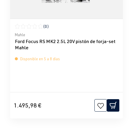
(0)
Calificación promedio de 0 de 5 estrellas
Mahle
Ford Focus RS MK2 2.5L 20V pistón de forja-set
Mahle
Disponible en 5 a 8 días
1.495,98 €