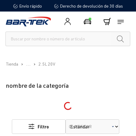
Envío rápido
Derecho de devolución de 30 días
enido principal
...
Tienda
2.5L 20V
nombre de la categoría
Loading...
Filtro
CLASIFICAR