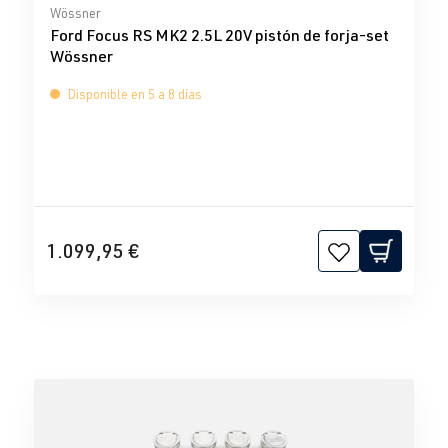
Calificación promedio de 0 de 5 estrellas
Wössner
Ford Focus RS MK2 2.5L 20V pistón de forja-set
Wössner
Disponible en 5 a 8 días
1.099,95 €