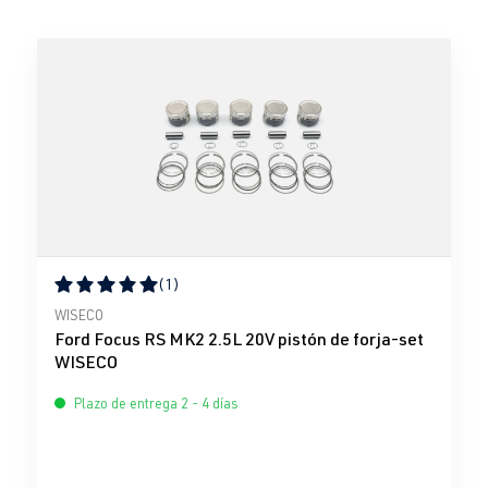
(1)
Calificación promedio de 5 de 5 estrellas
WISECO
Ford Focus RS MK2 2.5L 20V pistón de forja-set
WISECO
Plazo de entrega 2 - 4 días