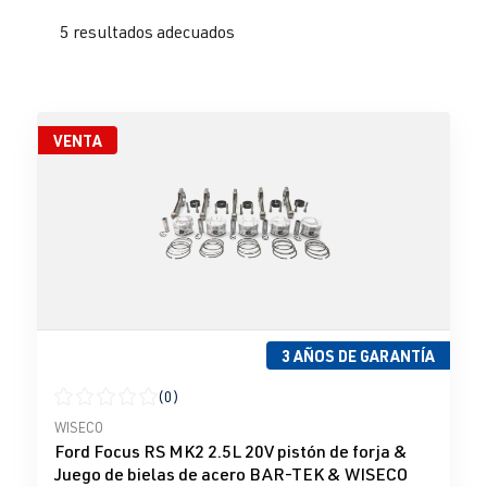
5 resultados adecuados
VENTA
3 AÑOS DE GARANTÍA
(0)
Calificación promedio de 0 de 5 estrellas
WISECO
Ford Focus RS MK2 2.5L 20V pistón de forja &
Juego de bielas de acero BAR-TEK & WISECO