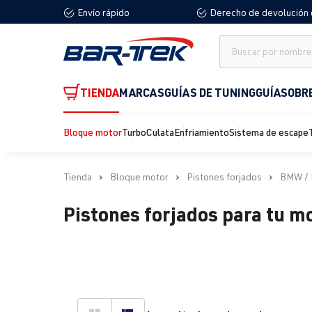
Envío rápido
Derecho de devolución 
 búsqueda
Saltar a la navegación principal
TIENDA
MARCAS
GUÍAS DE TUNING
GUÍA
SOBR
Bloque motor
Turbo
Culata
Enfriamiento
Sistema de escape
Tienda
Bloque motor
Pistones forjados
BMW / 
Pistones forjados para tu 