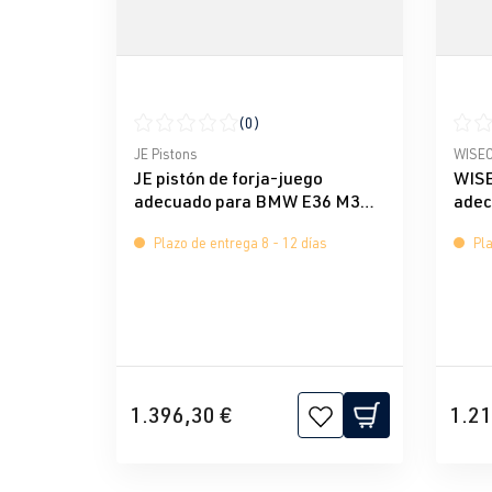
(0)
Calificación promedio de 0 de 5 estrellas
Calif
JE Pistons
WISE
JE pistón de forja-juego
WISE
adecuado para BMW E36 M3
adec
S50B30US
E36 
Plazo de entrega 8 - 12 días
Pla
1.396,30 €
1.21