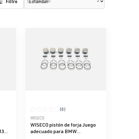
Filtro
CLASIFICAR
(0)
e 5 estrellas
Calificación promedio de 0 de 5 estrellas
WISECO
WISECO pistón de forja Juego
M3
adecuado para BMW
M50B30/S50B30 3.0L 24V