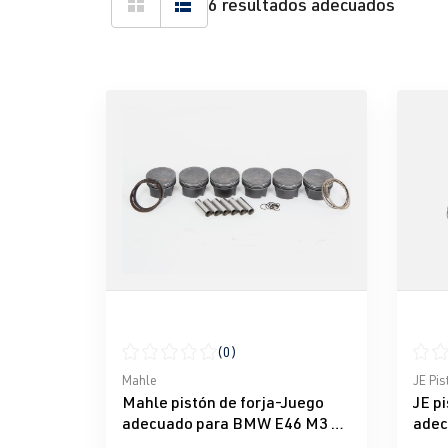
6 resultados adecuados
(0)
Calificación promedio de 0 de 5 estrellas
Calif
Mahle
JE Pis
Mahle pistón de forja-Juego
JE p
adecuado para BMW E46 M3 &
adec
Z4 M S54B32
S50