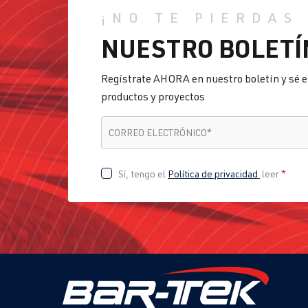
¡NO TE PIERDAS
NUESTRO BOLETÍ
Regístrate AHORA en nuestro boletín y sé e
productos y proyectos
CORREO ELECTRÓNICO
*
CORREO ELECTRÓNICO
*
Sí, tengo el
Política de privacidad
leer
*