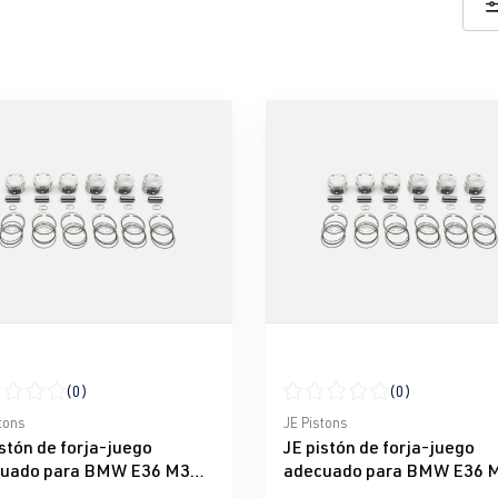
(0)
(0)
icación promedio de 0 de 5 estrellas
Calificación promedio de 0 d
tons
JE Pistons
istón de forja-juego
JE pistón de forja-juego
uado para BMW E36 M3
adecuado para BMW E36 
B30
S50B32