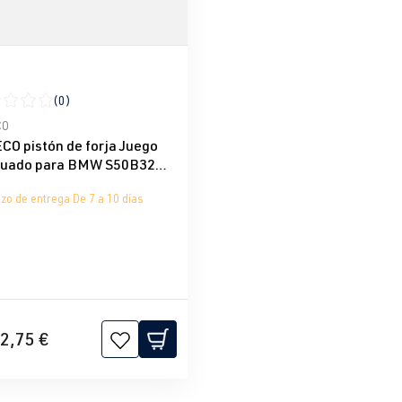
(0)
icación promedio de 0 de 5 estrellas
CO
CO pistón de forja Juego
uado para BMW S50B32
M3 3.2L 24V
zo de entrega De 7 a 10 días
2,75 €