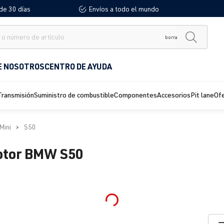
de 30 días
Envíos a todo el mundo
borra
E NOSOTROS
CENTRO DE AYUDA
Transmisión
Suministro de combustible
Componentes
Accesorios
Pit lane
Of
Mini
S50
motor BMW S50
Loading...