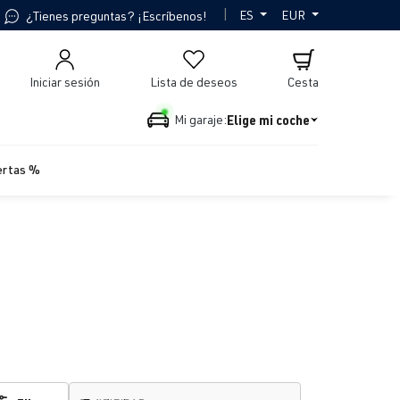
|
ES
EUR
¿Tienes preguntas? ¡Escríbenos!
Iniciar sesión
Lista de deseos
Cesta
Elige mi coche
Mi garaje:
ertas %