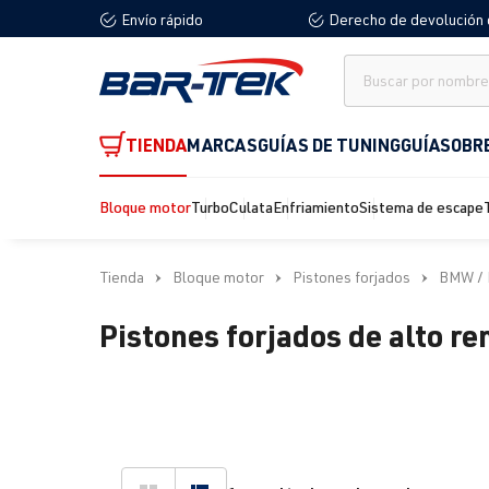
Envío rápido
Derecho de devolución 
 búsqueda
Saltar a la navegación principal
TIENDA
MARCAS
GUÍAS DE TUNING
GUÍA
SOBR
Bloque motor
Turbo
Culata
Enfriamiento
Sistema de escape
Tienda
Bloque motor
Pistones forjados
BMW / 
Pistones forjados de alto 