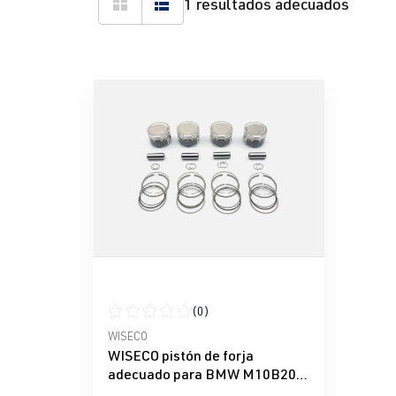
1 resultados adecuados
(0)
Calificación promedio de 0 de 5 estrellas
WISECO
WISECO pistón de forja
adecuado para BMW M10B20
2.0L 8V