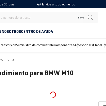
de 30 días
Envíos a todo el mundo
borra
E NOSOTROS
CENTRO DE AYUDA
Transmisión
Suministro de combustible
Componentes
Accesorios
Pit lane
Of
Mini
M10
rendimiento para BMW M10
Loading...