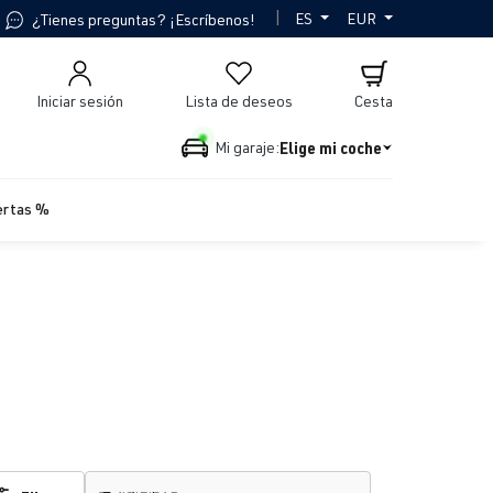
|
ES
EUR
¿Tienes preguntas? ¡Escríbenos!
Iniciar sesión
Lista de deseos
Cesta
Elige mi coche
Mi garaje:
ertas %