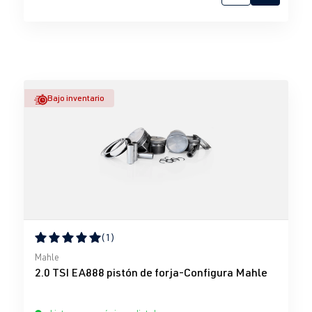
Bajo inventario
(1)
Calificación promedio de 5 de 5 estrellas
Mahle
2.0 TSI EA888 pistón de forja-Configura Mahle