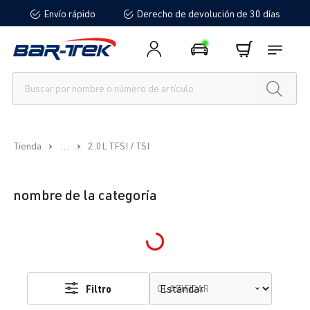
Envío rápido
Derecho de devolución de 30 días
enido principal
...
Tienda
2.0L TFSI / TSI
nombre de la categoría
Loading...
Filtro
CLASIFICAR