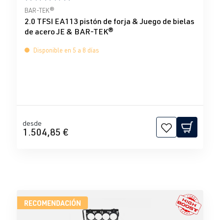
Calificación promedio de 5 de 5 estrellas
BAR-TEK®
2.0 TFSI EA113 pistón de forja & Juego de bielas
de acero JE & BAR-TEK®
Disponible en 5 a 8 días
desde
1.504,85 €
RECOMENDACIÓN