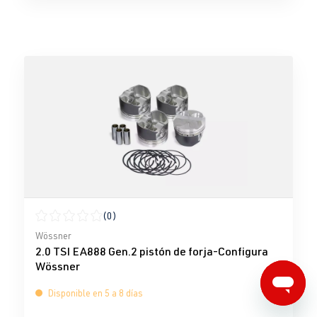
(0)
Calificación promedio de 0 de 5 estrellas
Wössner
2.0 TSI EA888 Gen.2 pistón de forja-Configura
Wössner
Disponible en 5 a 8 días