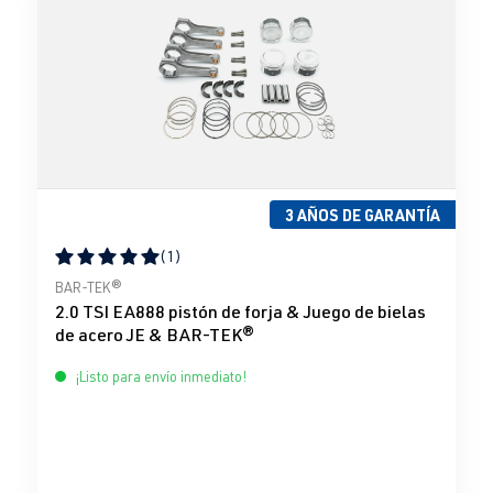
3 AÑOS DE GARANTÍA
(1)
Calificación promedio de 5 de 5 estrellas
BAR-TEK®
2.0 TSI EA888 pistón de forja & Juego de bielas
de acero JE & BAR-TEK®
¡Listo para envío inmediato!