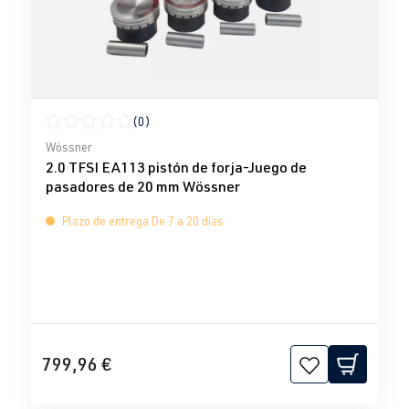
(0)
Calificación promedio de 0 de 5 estrellas
Wössner
2.0 TFSI EA113 pistón de forja-Juego de
pasadores de 20 mm Wössner
Plazo de entrega De 7 a 20 días
799,96 €