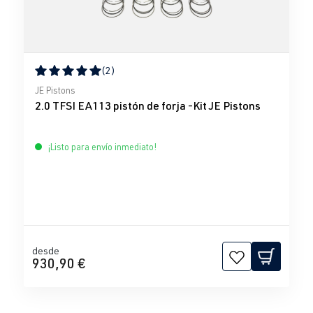
(2)
Calificación promedio de 5 de 5 estrellas
JE Pistons
2.0 TFSI EA113 pistón de forja -Kit JE Pistons
¡Listo para envío inmediato!
desde
930,90 €