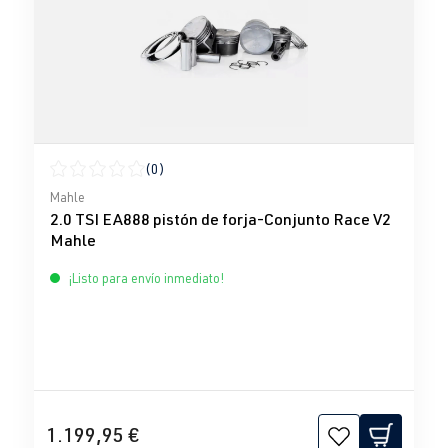
(0)
Calificación promedio de 0 de 5 estrellas
Mahle
2.0 TSI EA888 pistón de forja-Conjunto Race V2
Mahle
¡Listo para envío inmediato!
1.199,95 €