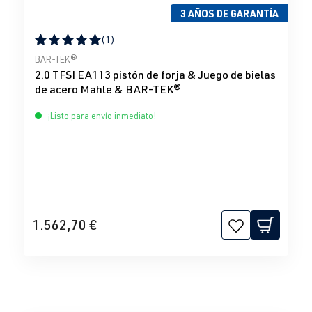
3 AÑOS DE GARANTÍA
(1)
Calificación promedio de 5 de 5 estrellas
BAR-TEK®
2.0 TFSI EA113 pistón de forja & Juego de bielas
de acero Mahle & BAR-TEK®
¡Listo para envío inmediato!
1.562,70 €