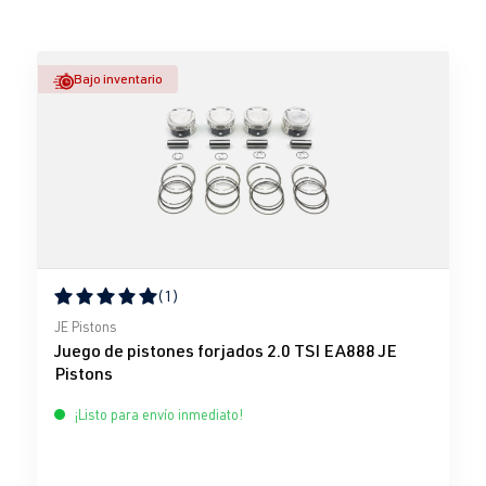
Bajo inventario
(1)
Calificación promedio de 5 de 5 estrellas
JE Pistons
Juego de pistones forjados 2.0 TSI EA888 JE
Pistons
¡Listo para envío inmediato!