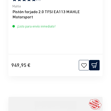
Calificación promedio de 5 de 5 estrellas
Mahle
Pistón forjado 2.0 TFSI EA113 MAHLE
Motorsport
¡Listo para envío inmediato!
949,95 €