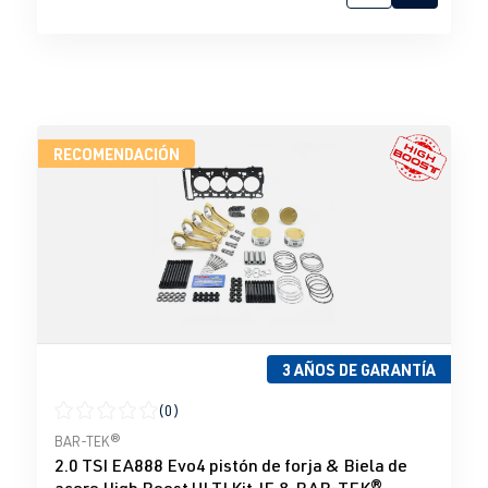
RECOMENDACIÓN
3 AÑOS DE GARANTÍA
(0)
Calificación promedio de 0 de 5 estrellas
BAR-TEK®
2.0 TSI EA888 Evo4 pistón de forja & Biela de