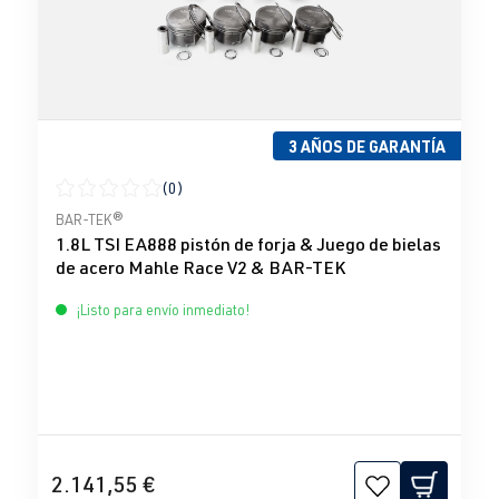
3 AÑOS DE GARANTÍA
(0)
Calificación promedio de 0 de 5 estrellas
BAR-TEK®
1.8L TSI EA888 pistón de forja & Juego de bielas
de acero Mahle Race V2 & BAR-TEK
¡Listo para envío inmediato!
2.141,55 €