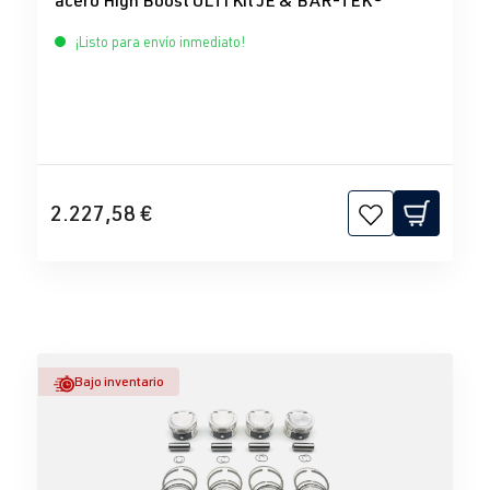
acero High Boost ULTI Kit JE & BAR-TEK®
¡Listo para envío inmediato!
2.227,58 €
Bajo inventario