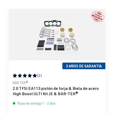
3 AÑOS DE GARANTÍA
(2)
Calificación promedio de 5 de 5 estrellas
BAR-TEK®
2.0 TFSI EA113 pistón de forja & Biela de acero
High Boost ULTI Kit JE & BAR-TEK®
Plazo de entrega 1 - 2 días