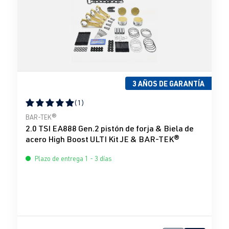
3 AÑOS DE GARANTÍA
(1)
Calificación promedio de 5 de 5 estrellas
BAR-TEK®
2.0 TSI EA888 Gen.2 pistón de forja & Biela de
acero High Boost ULTI Kit JE & BAR-TEK®
Plazo de entrega 1 - 3 días