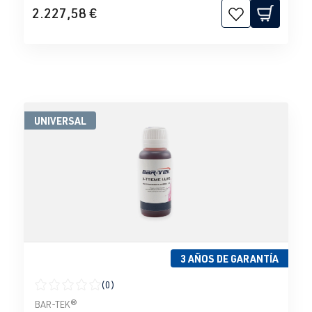
2.227,58 €
UNIVERSAL
3 AÑOS DE GARANTÍA
(0)
Calificación promedio de 0 de 5 estrellas
BAR-TEK®