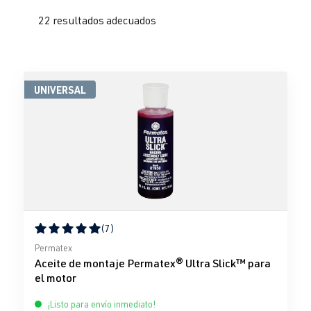
22 resultados adecuados
UNIVERSAL
(7)
Calificación promedio de 5 de 5 estrellas
Permatex
Aceite de montaje Permatex® Ultra Slick™ para
el motor
¡Listo para envío inmediato!