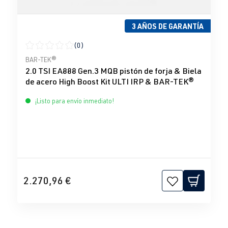
3 AÑOS DE GARANTÍA
(0)
Calificación promedio de 0 de 5 estrellas
BAR-TEK®
2.0 TSI EA888 Gen.3 MQB pistón de forja & Biela
de acero High Boost Kit ULTI IRP & BAR-TEK®
¡Listo para envío inmediato!
2.270,96 €