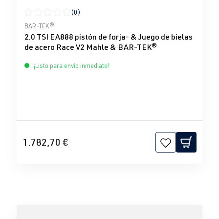
(0)
Calificación promedio de 0 de 5 estrellas
BAR-TEK®
2.0 TSI EA888 pistón de forja- & Juego de bielas
de acero Race V2 Mahle & BAR-TEK®
¡Listo para envío inmediato!
1.782,70 €