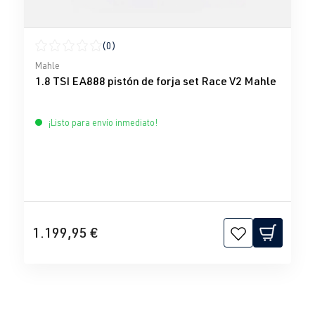
(0)
Calificación promedio de 0 de 5 estrellas
Mahle
1.8 TSI EA888 pistón de forja set Race V2 Mahle
¡Listo para envío inmediato!
1.199,95 €