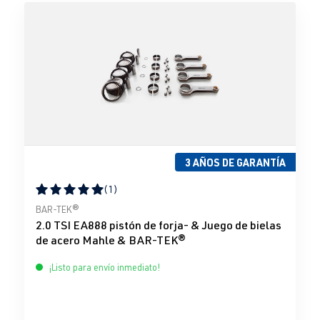
3 AÑOS DE GARANTÍA
(1)
Calificación promedio de 5 de 5 estrellas
BAR-TEK®
2.0 TSI EA888 pistón de forja- & Juego de bielas
de acero Mahle & BAR-TEK®
¡Listo para envío inmediato!