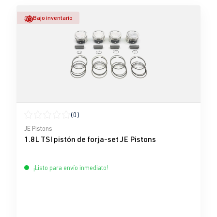
Bajo inventario
(0)
Calificación promedio de 0 de 5 estrellas
JE Pistons
1.8L TSI pistón de forja-set JE Pistons
¡Listo para envío inmediato!