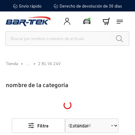
Envío rápido
Derecho de devolución de 30 días
enido principal
...
Tienda
2.8L V6 24V
nombre de la categoría
Loading...
Filtro
CLASIFICAR