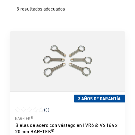
3 resultados adecuados
3 AÑOS DE GARANTÍA
(0)
Calificación promedio de 0 de 5 estrellas
BAR-TEK®
Bielas de acero con vástago en I VR6 & V6 164 x
20 mm BAR-TEK®