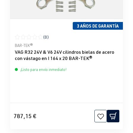
3 AÑOS DE GARANTÍA
(0)
Calificación promedio de 0 de 5 estrellas
BAR-TEK®
VAG R32 24V & V6 24V cilindros bielas de acero
con vástago en I 164 x 20 BAR-TEK®
¡Listo para envío inmediato!
787,15 €