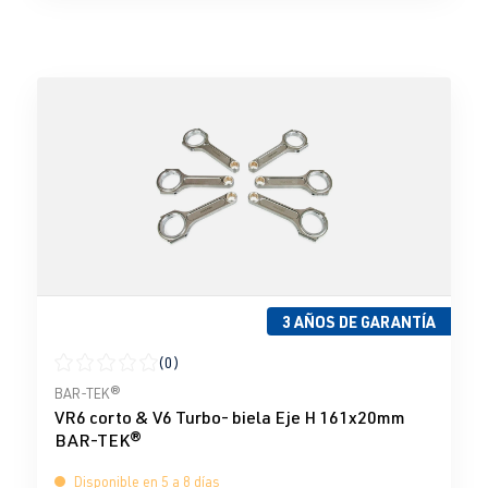
3 AÑOS DE GARANTÍA
(0)
Calificación promedio de 0 de 5 estrellas
BAR-TEK®
VR6 corto & V6 Turbo- biela Eje H 161x20mm
BAR-TEK®
Disponible en 5 a 8 días