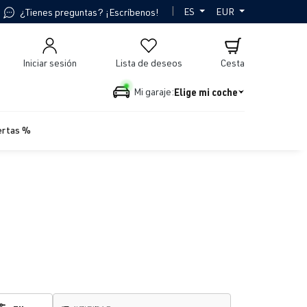
|
ES
EUR
¿Tienes preguntas? ¡Escríbenos!
Iniciar sesión
Lista de deseos
Cesta
Elige mi coche
Mi garaje:
ertas %