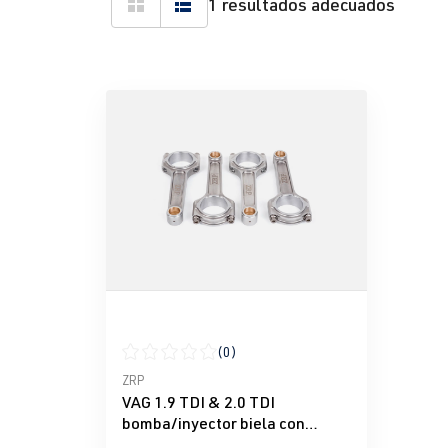
1 resultados adecuados
(0)
Calificación promedio de 0 de 5 estrellas
ZRP
VAG 1.9 TDI & 2.0 TDI
bomba/inyector biela con
vástago en I de acero ZRP