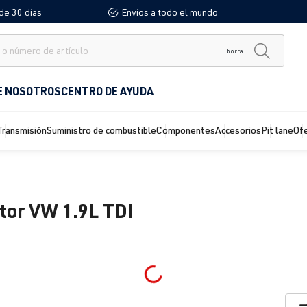
de 30 días
Envíos a todo el mundo
borra
E NOSOTROS
CENTRO DE AYUDA
Transmisión
Suministro de combustible
Componentes
Accesorios
Pit lane
Of
tor VW 1.9L TDI
Loading...