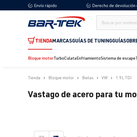
Envío rápido
Derecho de devolución 
 búsqueda
Saltar a la navegación principal
TIENDA
MARCAS
GUÍAS DE TUNING
GUÍA
SOBR
Bloque motor
Turbo
Culata
Enfriamiento
Sistema de escape
Tienda
Bloque motor
Bielas
VW
1.9L TDI
Vastago de acero para tu mo