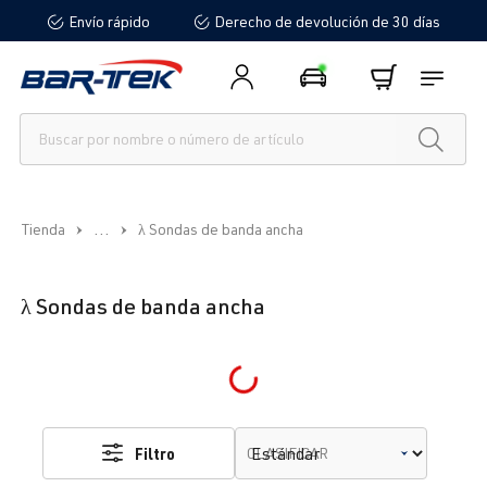
Envío rápido
Derecho de devolución de 30 días
enido principal
...
Tienda
λ Sondas de banda ancha
λ Sondas de banda ancha
Loading...
Filtro
CLASIFICAR