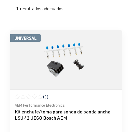
1 resultados adecuados
UNIVERSAL
(0)
Calificación promedio de 0 de 5 estrellas
AEM Performance Electronics
Kit enchufe/toma para sonda de banda ancha
LSU 42 UEGO Bosch AEM