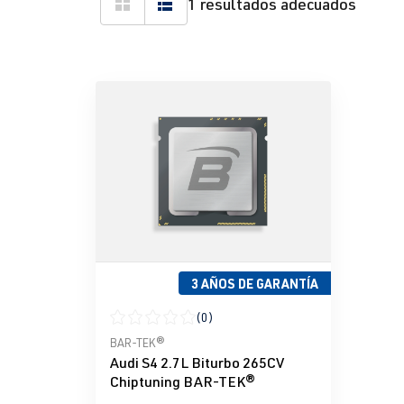
1 resultados adecuados
3 AÑOS DE GARANTÍA
(0)
Calificación promedio de 0 de 5 estrellas
BAR-TEK®
Audi S4 2.7L Biturbo 265CV
Chiptuning BAR-TEK®