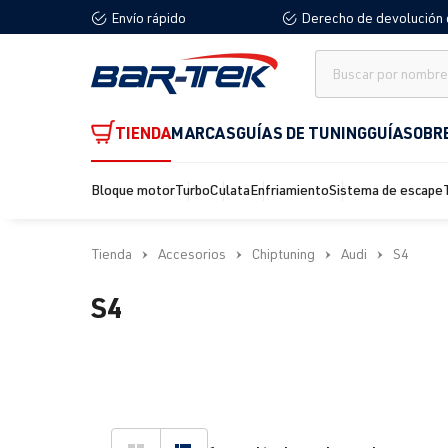
Envío rápido
Derecho de devolución 
 búsqueda
Saltar a la navegación principal
TIENDA
MARCAS
GUÍAS DE TUNING
GUÍA
SOBR
Bloque motor
Turbo
Culata
Enfriamiento
Sistema de escape
Tienda
Accesorios
Chiptuning
Audi
S4
S4