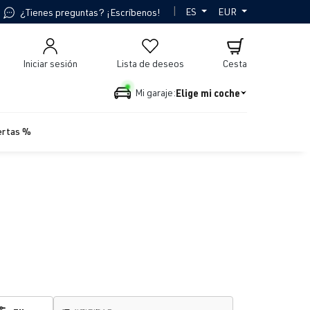
|
ES
EUR
¿Tienes preguntas? ¡Escríbenos!
Iniciar sesión
Lista de deseos
Cesta
Elige mi coche
Mi garaje:
ertas %