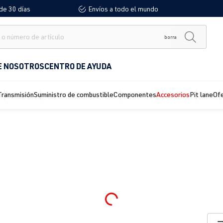
de 30 días
Envíos a todo el mundo
borra
E NOSOTROS
CENTRO DE AYUDA
Transmisión
Suministro de combustible
Componentes
Accesorios
Pit lane
Of
Loading...