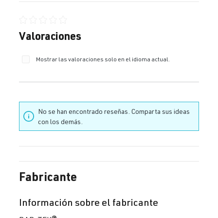
Calificación promedio de 0 de 5 estrellas
Valoraciones
Mostrar las valoraciones solo en el idioma actual.
No se han encontrado reseñas. Comparta sus ideas
con los demás.
Fabricante
Información sobre el fabricante