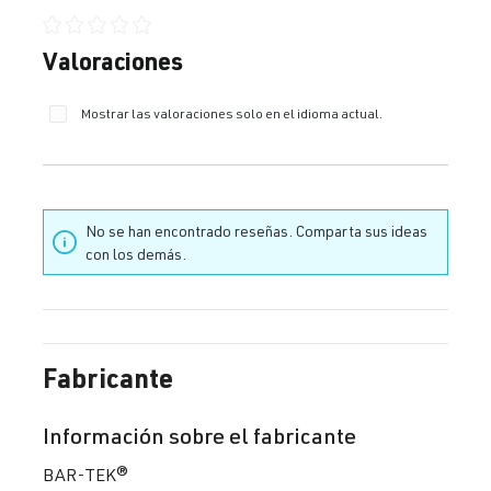
Calificación promedio de 0 de 5 estrellas
Valoraciones
Mostrar las valoraciones solo en el idioma actual.
No se han encontrado reseñas. Comparta sus ideas
con los demás.
Fabricante
Información sobre el fabricante
BAR-TEK®