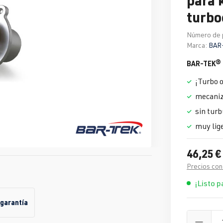
turb
Número de 
Marca:
BAR
BAR-TEK® 
¡Turbo ou
mecaniza
sin turb
muy lig
46,25 €
Precios con
¡Listo p
 garantía