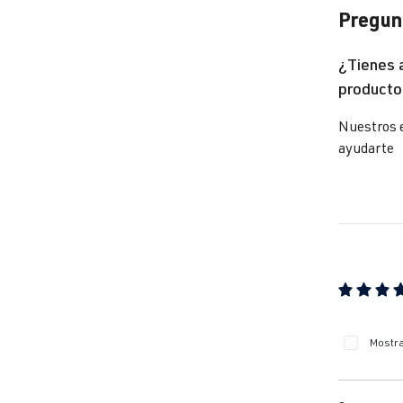
Pregunt
Go
¿Tienes 
producto
Pa
Nuestros 
Pa
ayudarte
Po
Sci
Sci
Calificaci
Mostra
Sh
Sh