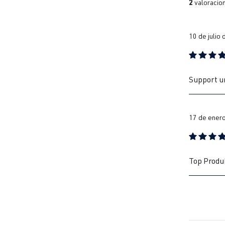
2
valoracio
10 de julio
Reseña con 
Support un
17 de ener
Reseña con 
Top Produk