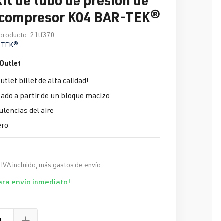
ocompresor K04 BAR-TEK®
producto:
21tf370
-TEK®
Outlet
tlet billet de alta calidad!
do a partir de un bloque macizo
ulencias del aire
ero
 IVA incluido, más gastos de envío
ara envío inmediato!