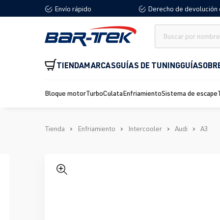
Envío rápido
Derecho de devolución 
 búsqueda
Saltar a la navegación principal
TIENDA
MARCAS
GUÍAS DE TUNING
GUÍA
SOBR
Bloque motor
Turbo
Culata
Enfriamiento
Sistema de escape
Tienda
Enfriamiento
Intercooler
Audi
A3
Omitir galería de imágenes