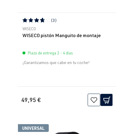
(3)
Calificación promedio de 3.67 de 5 estrellas
WISECO
WISECO pistón Manguito de montaje
Plazo de entrega 2 - 4 días
¡Garantizamos que cabe en tu coche!
49,95 €
UNIVERSAL