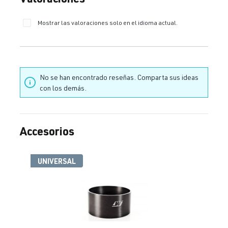
Mostrar las valoraciones solo en el idioma actual.
No se han encontrado reseñas. Comparta sus ideas
con los demás.
Accesorios
Omitir la galería de productos
UNIVERSAL