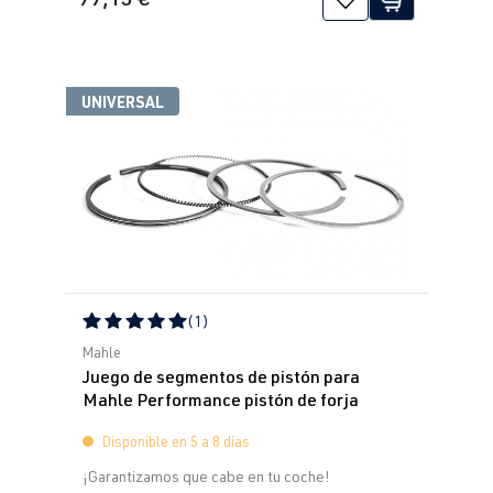
UNIVERSAL
(1)
Calificación promedio de 5 de 5 estrellas
Mahle
Juego de segmentos de pistón para
Mahle Performance pistón de forja
Disponible en 5 a 8 días
¡Garantizamos que cabe en tu coche!