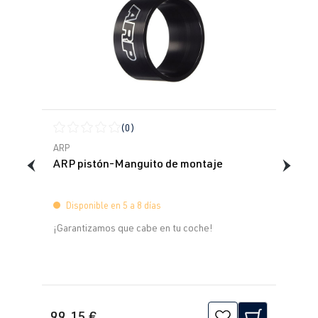
(0)
Calificación promedio de 0 de 5 estrellas
ARP
ARP pistón-Manguito de montaje
Disponible en 5 a 8 días
¡Garantizamos que cabe en tu coche!
99,15 €