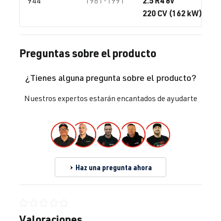
2.5 R4 8v
944
1981-1991
220 CV (162 kW) / #0
Preguntas sobre el producto
¿Tienes alguna pregunta sobre el producto?
Nuestros expertos estarán encantados de ayudarte
Haz una pregunta ahora
Calificación promedio de 0 de 5 estrellas
Valoraciones