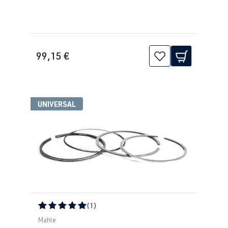
99,15 €
UNIVERSAL
(1)
Calificación promedio de 5 de 5 estrellas
Mahle