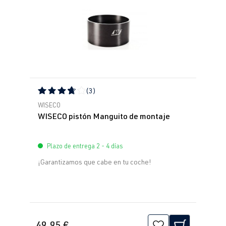
(3)
Calificación promedio de 3.67 de 5 estrellas
WISECO
WISECO pistón Manguito de montaje
Plazo de entrega 2 - 4 días
¡Garantizamos que cabe en tu coche!
49,95 €