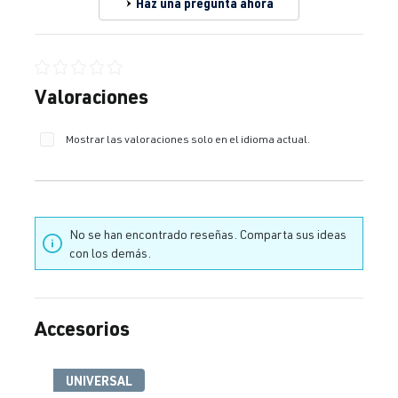
Haz una pregunta ahora
Calificación promedio de 0 de 5 estrellas
Valoraciones
Mostrar las valoraciones solo en el idioma actual.
No se han encontrado reseñas. Comparta sus ideas
con los demás.
Accesorios
Omitir la galería de productos
UNIVERSAL