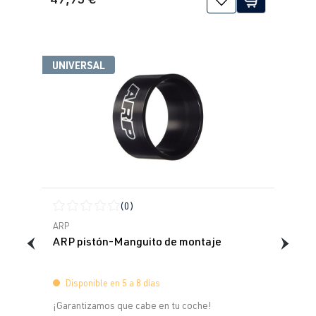
UNIVERSAL
(0)
Calificación promedio de 0 de 5 estrellas
ARP
ARP pistón-Manguito de montaje
Disponible en 5 a 8 días
¡Garantizamos que cabe en tu coche!