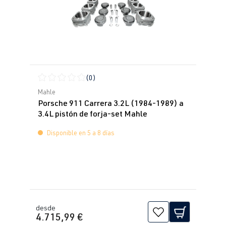
(0)
Calificación promedio de 0 de 5 estrellas
Mahle
Porsche 911 Carrera 3.2L (1984-1989) a
3.4L pistón de forja-set Mahle
Disponible en 5 a 8 días
desde
4.715,99 €