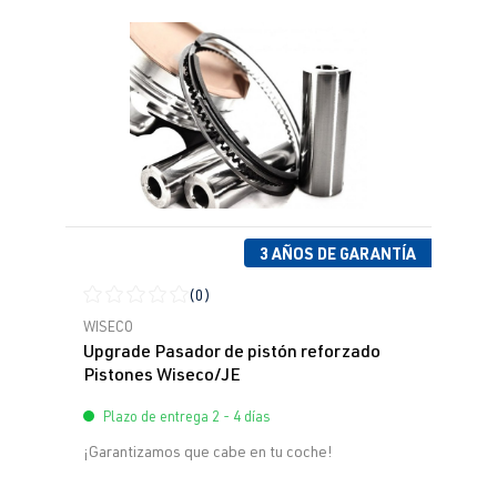
3 AÑOS DE GARANTÍA
(0)
Calificación promedio de 0 de 5 estrellas
WISECO
Upgrade Pasador de pistón reforzado
Pistones Wiseco/JE
Plazo de entrega 2 - 4 días
¡Garantizamos que cabe en tu coche!