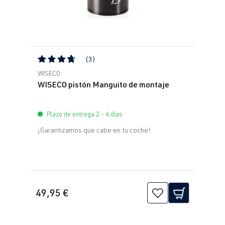
(3)
Calificación promedio de 3.67 de 5 estrellas
WISECO
WISECO pistón Manguito de montaje
Plazo de entrega 2 - 4 días
¡Garantizamos que cabe en tu coche!
49,95 €