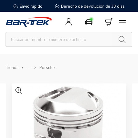
Envío rápido
Derecho de devolución de 30 días
enido principal
...
Tienda
Porsche
Omitir galería de imágenes