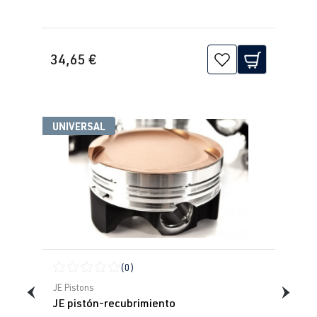
34,65 €
UNIVERSAL
(0)
Calificación promedio de 0 de 5 estrellas
JE Pistons
JE pistón-recubrimiento