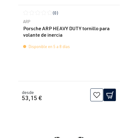
(0)
Calificación promedio de 0 de 5 estrellas
ARP
Porsche ARP HEAVY DUTY tornillo para
volante de inercia
Disponible en 5 a 8 días
desde
53,15 €