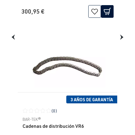
300,95 €
3 AÑOS DE GARANTÍA
(0)
Calificación promedio de 0 de 5 estrellas
BAR-TEK®
Cadenas de distribución VR6