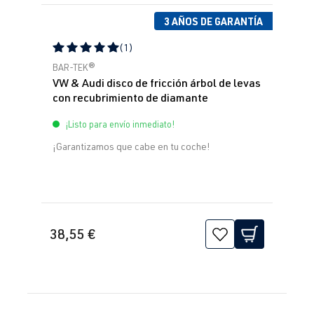
3 AÑOS DE GARANTÍA
(1)
Calificación promedio de 5 de 5 estrellas
BAR-TEK®
VW & Audi disco de fricción árbol de levas
con recubrimiento de diamante
¡Listo para envío inmediato!
¡Garantizamos que cabe en tu coche!
38,55 €