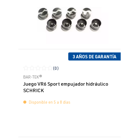
3 AÑOS DE GARANTÍA
(0)
Calificación promedio de 0 de 5 estrellas
BAR-TEK®
Juego VR6 Sport empujador hidráulico
SCHRICK
Disponible en 5 a 8 días