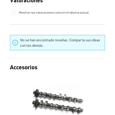
Mostrar las valoraciones solo en el idioma actual.
No se han encontrado reseñas. Comparta sus ideas
con los demás.
Accesorios
Omitir la galería de productos