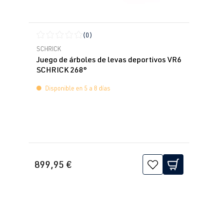
(0)
Calificación promedio de 0 de 5 estrellas
SCHRICK
Juego de árboles de levas deportivos VR6
SCHRICK 268°
Disponible en 5 a 8 días
899,95 €