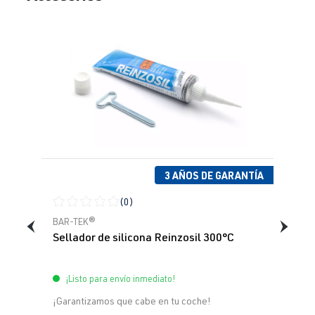
3 AÑOS DE GARANTÍA
(0)
Calificación promedio de 0 de 5 estrellas
BAR-TEK®
Sellador de silicona Reinzosil 300°C
¡Listo para envío inmediato!
¡Garantizamos que cabe en tu coche!