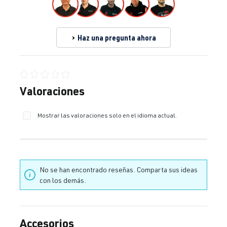
Haz una pregunta ahora
Calificación promedio de 0 de 5 estrellas
Valoraciones
Mostrar las valoraciones solo en el idioma actual.
No se han encontrado reseñas. Comparta sus ideas
con los demás.
Accesorios
Omitir la galería de productos