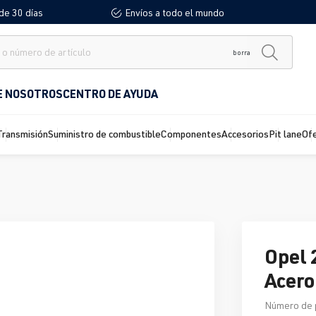
de 30 días
Envíos a todo el mundo
borra
E NOSOTROS
CENTRO DE AYUDA
Transmisión
Suministro de combustible
Componentes
Accesorios
Pit lane
Of
Opel 
Acero
Número de 