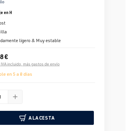
llo
je en H
ost
illa
damente ligero & Muy estable
8 €
 IVA incluido, más gastos de envío
le en 5 a 8 días
A LA CESTA