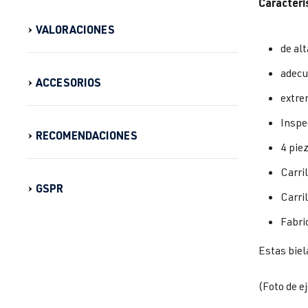
Caracterí
VALORACIONES
de alt
adecu
ACCESORIOS
extre
Inspe
RECOMENDACIONES
4 pie
Carri
GSPR
Carri
Fabri
Estas biel
(Foto de e