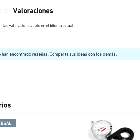
Valoraciones
ón promedio de 0 de 5 estrellas
r las valoraciones solo en el idioma actual.
 han encontrado reseñas. Comparta sus ideas con los demás.
rios
lería de productos
ERSAL