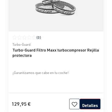
(0)
Calificación promedio de 0 de 5 estrellas
Turbo-Guard
Turbo-Guard Filtro Maxx turbocompresor Rejilla
protectora
¡Garantizamos que cabe en tu coche!
129,95 €
Detalles