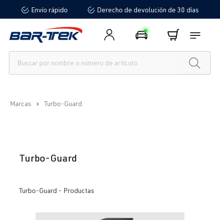
Envío rápido
Derecho de devolución de 30 días
enido principal
Marcas
Turbo-Guard
Turbo-Guard
Turbo-Guard - Productas