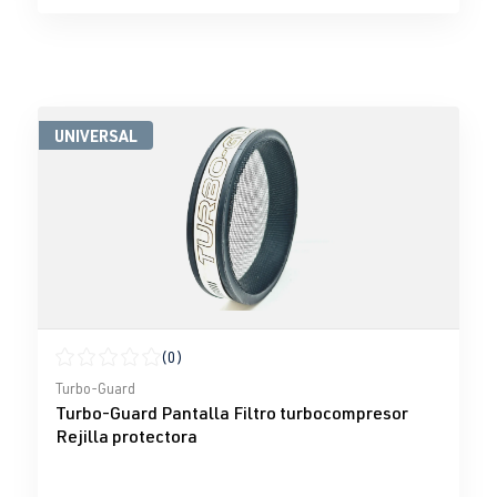
UNIVERSAL
(0)
Calificación promedio de 0 de 5 estrellas
Turbo-Guard
Turbo-Guard Pantalla Filtro turbocompresor
Rejilla protectora