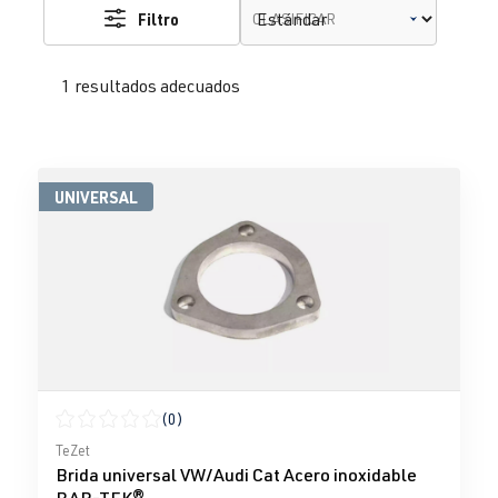
Filtro
CLASIFICAR
1 resultados adecuados
UNIVERSAL
(0)
Calificación promedio de 0 de 5 estrellas
TeZet
Brida universal VW/Audi Cat Acero inoxidable