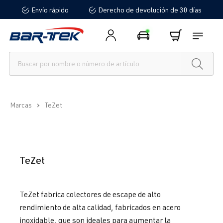
Envío rápido
Derecho de devolución de 30 días
enido principal
Marcas
TeZet
TeZet
TeZet fabrica colectores de escape de alto
rendimiento de alta calidad, fabricados en acero
inoxidable, que son ideales para aumentar la