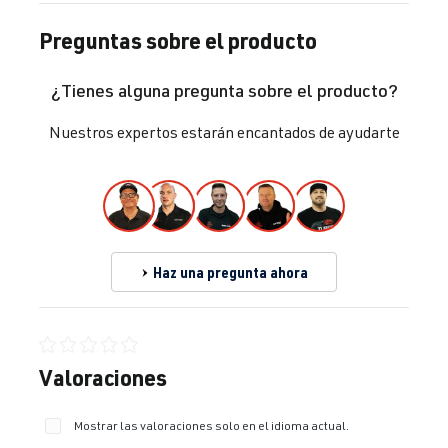
Preguntas sobre el producto
¿Tienes alguna pregunta sobre el producto?
Nuestros expertos estarán encantados de ayudarte
Haz una pregunta ahora
Calificación promedio de 0 de 5 estrellas
Valoraciones
Mostrar las valoraciones solo en el idioma actual.