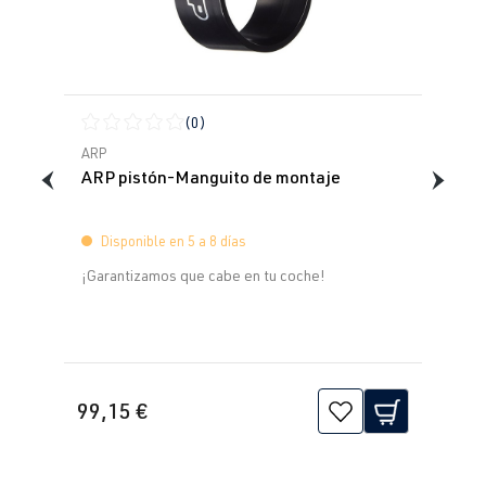
(0)
Calificación promedio de 0 de 5 estrellas
ARP
ARP pistón-Manguito de montaje
Disponible en 5 a 8 días
¡Garantizamos que cabe en tu coche!
99,15 €