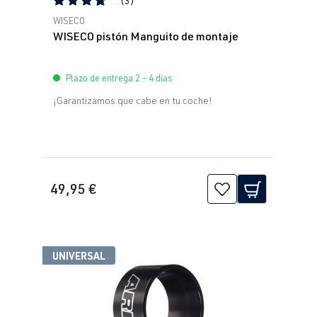
(3)
Calificación promedio de 3.67 de 5 estrellas
WISECO
WISECO pistón Manguito de montaje
Plazo de entrega 2 - 4 días
¡Garantizamos que cabe en tu coche!
49,95 €
UNIVERSAL