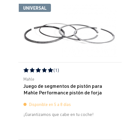
UNIVERSAL
(1)
Calificación promedio de 5 de 5 estrellas
Mahle
Juego de segmentos de pistón para
Mahle Performance pistón de forja
Disponible en 5 a 8 días
¡Garantizamos que cabe en tu coche!