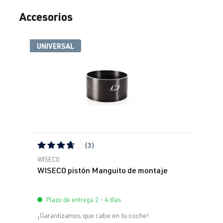
Accesorios
Omitir la galería de productos
UNIVERSAL
(3)
Calificación promedio de 3.67 de 5 estrellas
WISECO
WISECO pistón Manguito de montaje
Plazo de entrega 2 - 4 días
¡Garantizamos que cabe en tu coche!