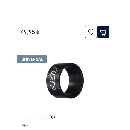
49,95 €
UNIVERSAL
(0)
Calificación promedio de 0 de 5 estrellas
ARP