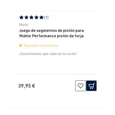
(1)
Calificación promedio de 5 de 5 estrellas
Mahle
Juego de segmentos de pistón para
Mahle Performance pistón de forja
Disponible en 5 a 8 días
¡Garantizamos que cabe en tu coche!
39,95 €