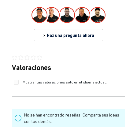
Haz una pregunta ahora
Calificación promedio de 0 de 5 estrellas
Valoraciones
Mostrar las valoraciones solo en el idioma actual.
No se han encontrado reseñas. Comparta sus ideas
con los demás.