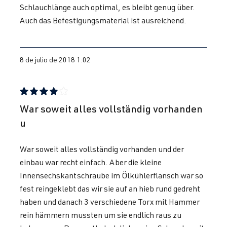
fabricación
Schlauchlänge auch optimal, es bleibt genug über.
1998-2005
Auch das Befestigungsmaterial ist ausreichend.
1.8T
Jetta / Vento / 
IV -
AUQ
| 180 CV
8 de julio de 2018 1:02
Bora
Jetta/Bora -
(132 kW)
(Tipo
1J2/1J5/1JM
) | Año de
Reseña con calificación de 4 de 5 estrellas
War soweit alles vollständig vorhanden
fabricación
u
1998-2005
War soweit alles vollständig vorhanden und der
1.8T
Passat
B5 (Tipo 3B) |
einbau war recht einfach. Aber die kleine
AEB
| 150 CV
Año 1996-
Innensechskantschraube im Ölkühlerflansch war so
(110 kW)
2000
fest reingeklebt das wir sie auf an hieb rund gedreht
haben und danach 3 verschiedene Torx mit Hammer
1.8T
Passat
B5 (Tipo 3B) |
rein hämmern mussten um sie endlich raus zu
ANB
| 150 CV
Año 1996-