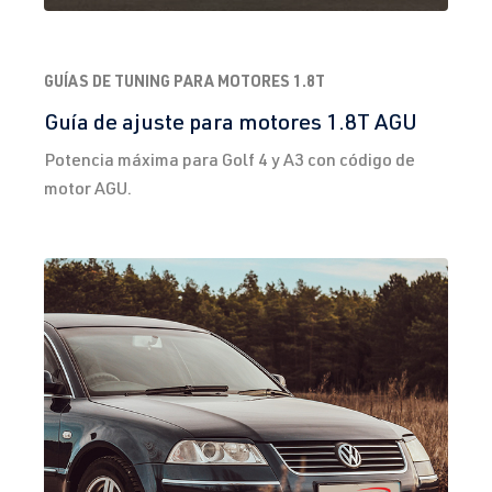
(110 kW)
fabricación
2005-2009
GUÍAS DE TUNING PARA MOTORES 1.8T
1.8T
Sharan
Yo (Tipo 7M8)
Guía de ajuste para motores 1.8T AGU
AJH
| 150 CV
| Año 1995-
Potencia máxima para Golf 4 y A3 con código de
(110 kW)
2000
motor AGU.
1.8T
Sharan
Yo (Tipo 7M8)
AWC
| 150 CV
| Año 1995-
(110 kW)
2000