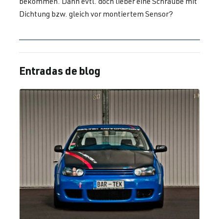
bekommen. Dann evtl. doch lieber eine Schraube mit
(110 kW)
2000
Dichtung bzw. gleich vor montiertem Sensor?
1.8T
Passat
B5 (Tipo 3B) |
APU
| 150 CV
Año 1996-
(110 kW)
2000
Entradas de blog
1.8T
Passat
B5 GP (3BG) |
AWT
| 150 CV
Año 2000-
(110 kW)
2005
1.8T
Polo
IV (Tipo 9N3)
BBU
| 180 CV
| Año de
(132 kW)
fabricación
2005-2009
1.8T
Polo
IV (Tipo 9N3)
BJX
| 150 CV
| Año de