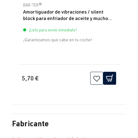
Calificación promedio de 0 de 5 estrellas
BAR-TEK®
Amortiguador de vibraciones / silent
block para enfriador de aceite y mucho
más. BAR-TEK®
¡Listo para envío inmediato!
¡Garantizamos que cabe en tu coche!
5,70 €
Fabricante