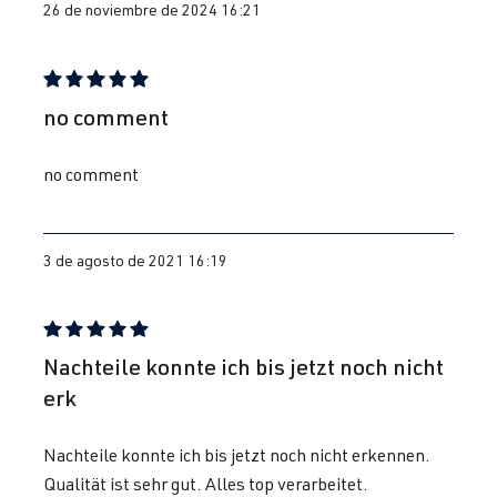
26 de noviembre de 2024 16:21
) | Año de
fabricación
1998-2005
Reseña con calificación de 5 de 5 estrellas
no comment
1.8T
Jetta / Vento / 
IV -
ARX
| 150 CV
Bora
Jetta/Bora -
no comment
(110 kW)
(Tipo
1J2/1J5/1JM
) | Año de
3 de agosto de 2021 16:19
fabricación
1998-2005
Reseña con calificación de 5 de 5 estrellas
Nachteile konnte ich bis jetzt noch nicht
1.8T
Jetta / Vento / 
IV -
AUM
| 150 CV
erk
Bora
Jetta/Bora -
(110 kW)
(Tipo
1J2/1J5/1JM
Nachteile konnte ich bis jetzt noch nicht erkennen.
) | Año de
Qualität ist sehr gut. Alles top verarbeitet.