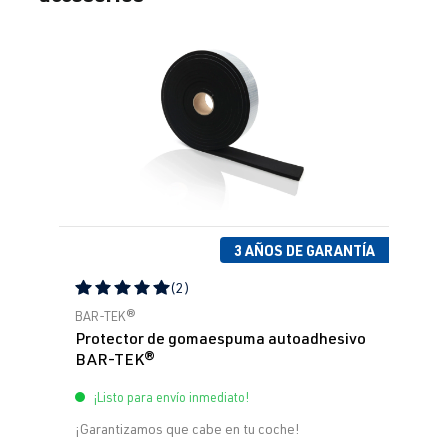
3 AÑOS DE GARANTÍA
(2)
Calificación promedio de 5 de 5 estrellas
BAR-TEK®
Protector de gomaespuma autoadhesivo
BAR-TEK®
¡Listo para envío inmediato!
¡Garantizamos que cabe en tu coche!