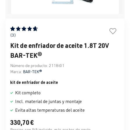
Calificación promedio de 4.67 de 5 estrellas
(3)
Kit de enfriador de aceite 1.8T 20V
BAR-TEK®
Número de producto:
2118t01
Marca:
BAR-TEK®
kit de enfriador de aceite
Kit completo
Incl. material de juntas y montaje
Evita altas temperaturas del aceite
330,70 €
Precios con IVA incluido, más gastos de envío