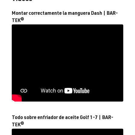
fabricación
1997-2010
Montar correctamente la manguera Dash | BAR-
TEK®
1.8T
Beetle / New 
Yo (Tipo
AWP
| 180 CV
Beetle
9C/1C/1Y) |
(132 kW)
Año de
fabricación
1997-2010
1.8T
Beetle / New 
Yo (Tipo
AWU
| 150 CV
Beetle
9C/1C/1Y) |
(110 kW)
Año de
fabricación
1997-2010
Todo sobre enfriador de aceite Golf 1-7 | BAR-
1.8T
Beetle / New 
Yo (Tipo
TEK®
AWV
| 150 CV
Beetle
9C/1C/1Y) |