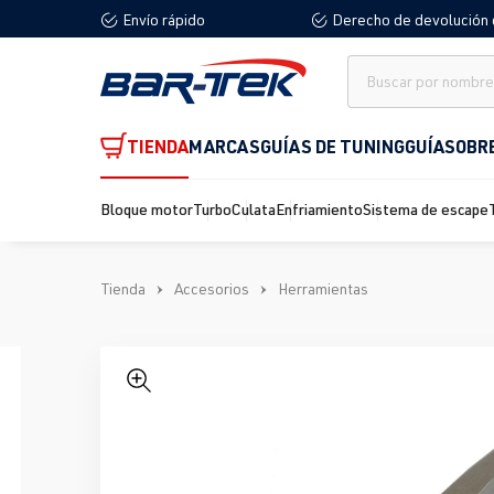
Envío rápido
Derecho de devolución 
 búsqueda
Saltar a la navegación principal
TIENDA
MARCAS
GUÍAS DE TUNING
GUÍA
SOBR
Bloque motor
Turbo
Culata
Enfriamiento
Sistema de escape
Tienda
Accesorios
Herramientas
Omitir galería de imágenes