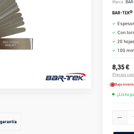
Marca:
BAR
BAR-TEK® 
Espesor
Con torn
20 hoja
100 mm 
8,35 €
Precios con
Bajo invent
¡Listo p
 garantía