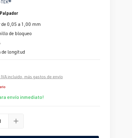
-TEK®
Palpador
 de 0,05 a 1,00 mm
illo de bloqueo
s
de longitud
 IVA incluido, más gastos de envío
ario
ara envío inmediato!