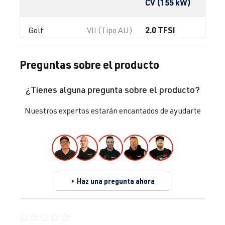
CV (155 kW)
2.0 TFSI
Golf
VII (Tipo AU)
(EA888 Gen.
| Año 2012-
3)
2019
Preguntas sobre el producto
CHHA
| 230
CV (169 kW)
¿Tienes alguna pregunta sobre el producto?
2.0 TFSI
Golf
VII (Tipo AU)
Nuestros expertos estarán encantados de ayudarte
(EA888 Gen.
| Año 2012-
3)
2019
CHHB
| 220
CV (162 kW)
Haz una pregunta ahora
2.0 TFSI
Golf
VII (Tipo AU)
(EA888 Gen.
| Año 2012-
3)
2019