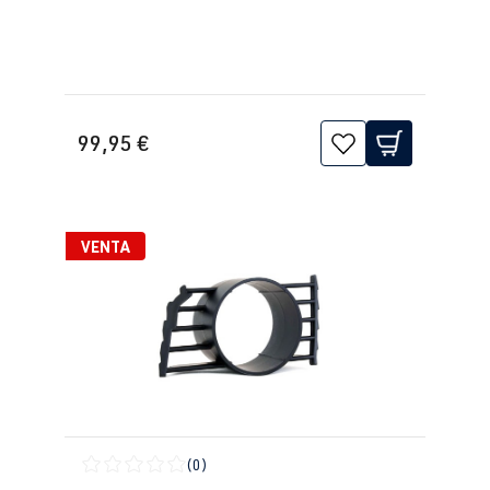
2018
1.8 TFSI
Passat
B6 (Tipo 3C) |
(EA888 Gen. 1
BJ 2005-2010
y 2)
99,95 €
CDAA
| 160
CV (118 kW)
VENTA
2.0 TFSI
Passat
B6 (Tipo 3C) |
(EA888 Gen. 1
BJ 2005-2010
y 2)
CCTA
| 200
CV (147 kW)
1.8 TFSI
Passat
B7 (Tipo
(EA888 Gen. 1
3C/36) | Año
(0)
y 2)
de fabricación