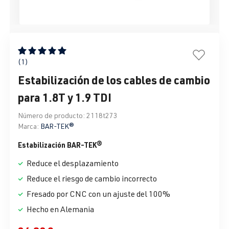
Calificación promedio de 5 de 5 estrellas
(1)
Estabilización de los cables de cambio
para 1.8T y 1.9 TDI
Número de producto:
2118t273
Marca:
BAR-TEK®
Estabilización BAR-TEK®
Reduce el desplazamiento
Reduce el riesgo de cambio incorrecto
Fresado por CNC con un ajuste del 100%
Hecho en Alemania