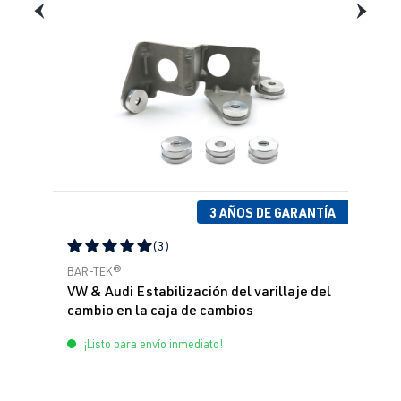
3 AÑOS DE GARANTÍA
(3)
Calificación promedio de 5 de 5 estrellas
BAR-TEK®
VW & Audi Estabilización del varillaje del
cambio en la caja de cambios
¡Listo para envío inmediato!