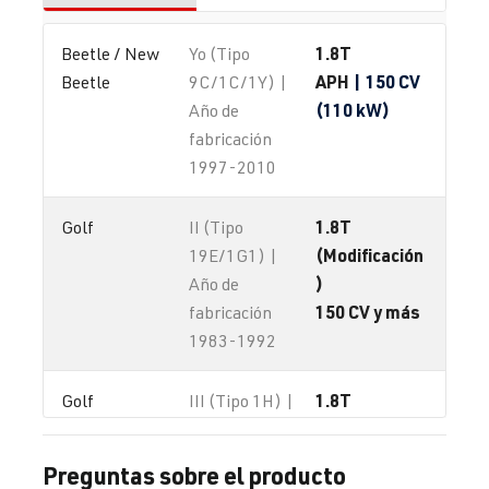
1.8T
Beetle / New 
Yo (Tipo
APH
| 150 CV
Beetle
9C/1C/1Y) |
(110 kW)
Año de
fabricación
1997-2010
1.8T
Golf
II (Tipo
(Modificación
19E/1G1) |
)
Año de
150 CV y más
fabricación
1983-1992
1.8T
Golf
III (Tipo 1H) |
(Modificación
Año de
)
fabricación
Preguntas sobre el producto
150 CV y más
1991-1997