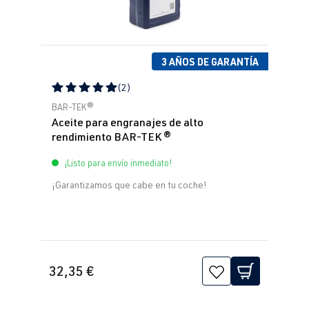
3 AÑOS DE GARANTÍA
(2)
Calificación promedio de 5 de 5 estrellas
BAR-TEK®
Aceite para engranajes de alto
rendimiento BAR-TEK ®
¡Listo para envío inmediato!
¡Garantizamos que cabe en tu coche!
32,35 €