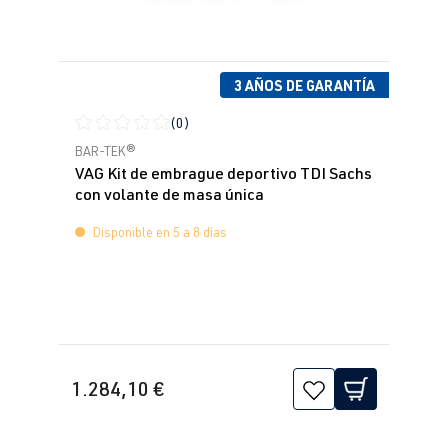
3 AÑOS DE GARANTÍA
(0)
Calificación promedio de 0 de 5 estrellas
BAR-TEK®
VAG Kit de embrague deportivo TDI Sachs
con volante de masa única
Disponible en 5 a 8 días
1.284,10 €