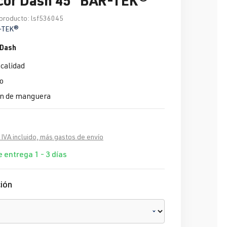
producto:
lsf536045
-TEK®
Dash
calidad
o
n de manguera
 IVA incluido, más gastos de envío
 entrega 1 - 3 días
ión