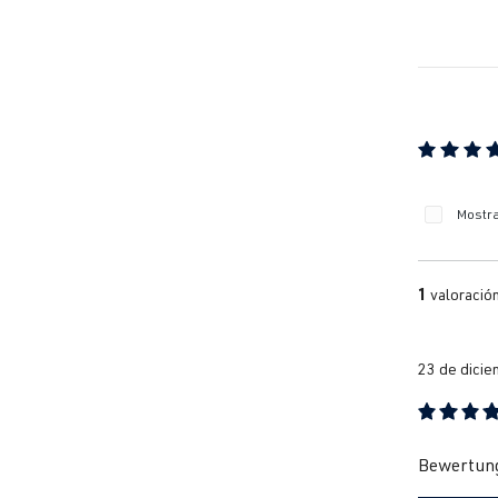
Calificaci
Mostra
1
valoració
23 de dicie
Reseña con 
Bewertung