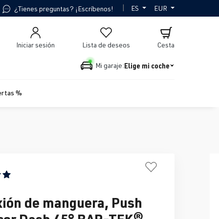
|
ES
EUR
¿Tienes preguntas? ¡Escríbenos!
Iniciar sesión
Lista de deseos
Cesta
Elige mi coche
Mi garaje:
ertas %
n promedio de 5 de 5 estrellas
ión de manguera, Push
cor Dash 45° BAR-TEK®