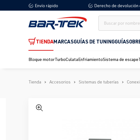
Envío rápido
Derecho de devolución 
 búsqueda
Saltar a la navegación principal
TIENDA
MARCAS
GUÍAS DE TUNING
GUÍA
SOBR
Bloque motor
Turbo
Culata
Enfriamiento
Sistema de escape
Tienda
Accesorios
Sistemas de tuberías
Conexi
Omitir galería de imágenes