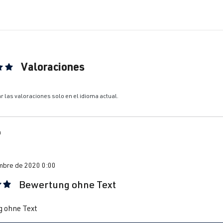
Valoraciones
ón promedio de 5 de 5 estrellas
r las valoraciones solo en el idioma actual.
n
mbre de 2020 0:00
Bewertung ohne Text
calificación de 5 de 5 estrellas
 ohne Text