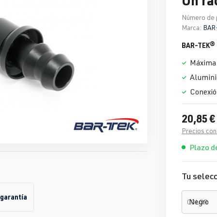
Número de 
Marca:
BAR
BAR-TEK® 
Máxima 
Alumini
Conexió
20,85 €
Precios con
Plazo de
Tu selecc
 garantía
COLOR