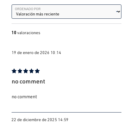
Ordenado por
ORDENADO POR
10
valoraciones
19 de enero de 2026 10:14
Reseña con calificación de 5 de 5 estrellas
no comment
no comment
22 de diciembre de 2025 14:59