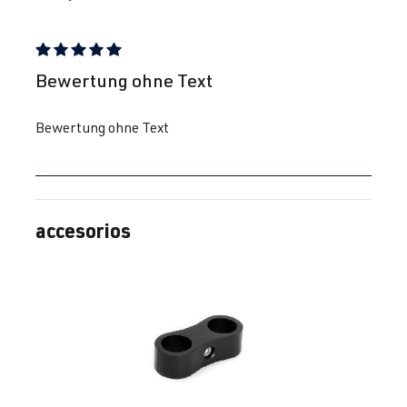
Reseña con calificación de 5 de 5 estrellas
Bewertung ohne Text
Bewertung ohne Text
accesorios
Omitir la galería de productos