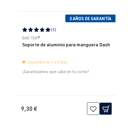
3 AÑOS DE GARANTÍA
(5)
Calificación promedio de 5 de 5 estrellas
BAR-TEK®
Soporte de aluminio para manguera Dash
Disponible en 5 a 8 días
¡Garantizamos que cabe en tu coche!
9,30 €