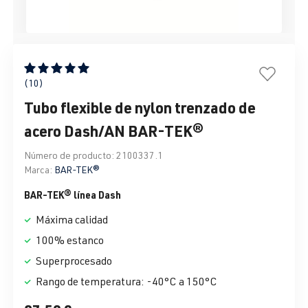
Calificación promedio de 5 de 5 estrellas
(10)
Tubo flexible de nylon trenzado de
acero Dash/AN BAR-TEK®
Número de producto:
2100337.1
Marca:
BAR-TEK®
BAR-TEK® línea Dash
Máxima calidad
100% estanco
Superprocesado
Rango de temperatura: -40°C a 150°C