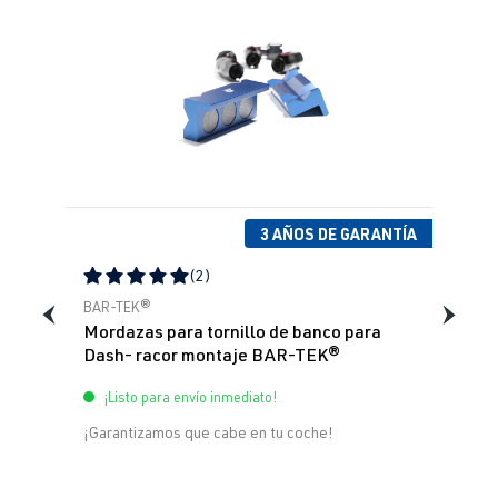
3 AÑOS DE GARANTÍA
(2)
Calificación promedio de 5 de 5 estrellas
BAR-TEK®
Mordazas para tornillo de banco para
Dash- racor montaje BAR-TEK®
¡Listo para envío inmediato!
¡Garantizamos que cabe en tu coche!