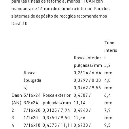
para las líneas de retorno al menos -10AN con
manguera de 16 mm de diámetro interior. Para los
sistemas de depósito de recogida recomendamos
Dash 10
Tubo
interio
Rosca interior
r
pulgadas/mm
3,2
Rosca
0,2614 / 6,64
mm
(pulgada
0,3299 / 8,38
4,8
s)
0,3762 / 9,56
mm
Dash
5/16x24
Rosca exterior
0,4387 /
6,4
(AN)
3/8x24
pulgadas/mm
11,14
mm
2
7/16x20
0,3125 / 7,94
0,4943 /
7,9
3
1/2x20
0,3750 / 9,50
12,56
mm
4
9/16x18
0,4375 / 11,11
0,6733 /
9,5