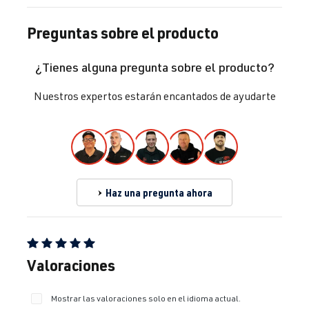
Preguntas sobre el producto
¿Tienes alguna pregunta sobre el producto?
Nuestros expertos estarán encantados de ayudarte
Haz una pregunta ahora
Calificación promedio de 5 de 5 estrellas
Valoraciones
Mostrar las valoraciones solo en el idioma actual.