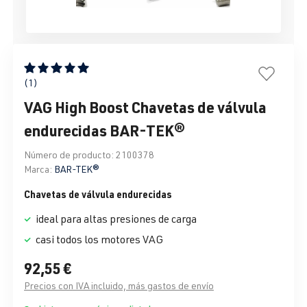
Calificación promedio de 5 de 5 estrellas
(1)
VAG High Boost Chavetas de válvula
endurecidas BAR-TEK®
Número de producto:
2100378
Marca:
BAR-TEK®
Chavetas de válvula endurecidas
ideal para altas presiones de carga
casi todos los motores VAG
92,55 €
Precios con IVA incluido, más gastos de envío