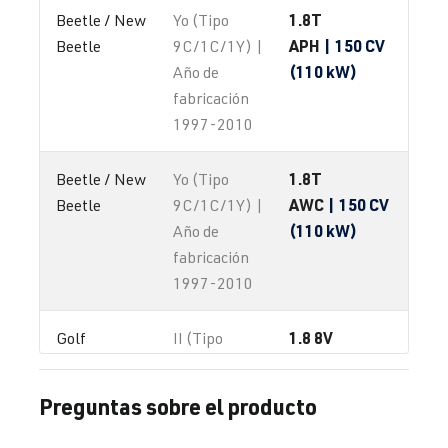
1.8T
Beetle / New 
Yo (Tipo
APH
| 150 CV
Beetle
9C/1C/1Y) |
(110 kW)
Año de
fabricación
1997-2010
1.8T
Beetle / New 
Yo (Tipo
AWC
| 150 CV
Beetle
9C/1C/1Y) |
(110 kW)
Año de
fabricación
1997-2010
1.8 8V
Golf
II (Tipo
19E/1G1) |
Año de
Preguntas sobre el producto
fabricación
1983-1992